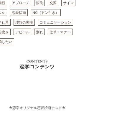
値観
アプローチ
彼氏
交際
サイン
ウケ
恋愛指南
NG（ドン引き）
テ仕草
理想の男性
コミュニケーション
分磨き
アピール
別れ
仕草・マナー
婚したい
CONTENTS
恋学コンテンツ
恋学オリジナル恋愛診断テスト