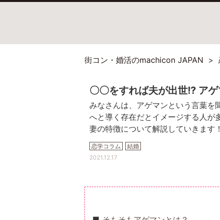
街コン・婚活のmachicon JAPAN
〇〇をすれば夫が出世!? ア
みなさんは、アゲマンという言葉を
へと導く存在だとイメージする人が
妻の特徴について解説していきます
恋学コラム
結婚
2021.12.17
そもそもアゲマンとは？