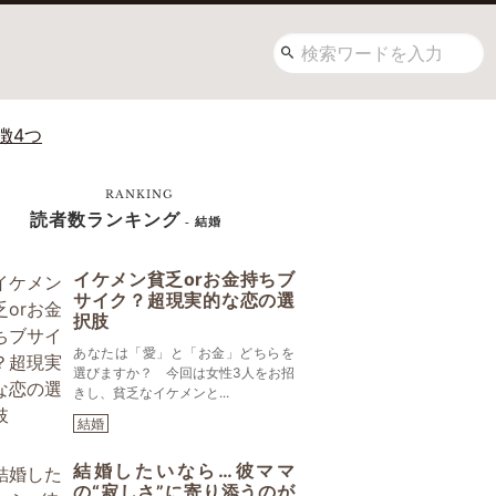
徴4つ
RANKING
読者数ランキング
- 結婚
イケメン貧乏orお金持ちブ
サイク？超現実的な恋の選
択肢
あなたは「愛」と「お金」どちらを
選びますか？ 今回は女性3人をお招
きし、貧乏なイケメンと...
結婚
結婚したいなら…彼ママ
の“寂しさ”に寄り添うのが