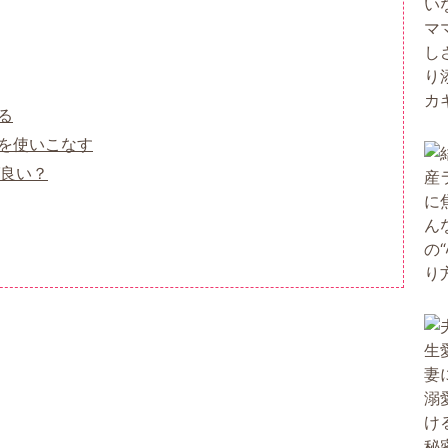
る
を使いこなす
良い？