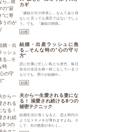
カギ
「嫁姑が大の仲良し」なんてあり得
ないと言っても過言ではないでしょ
う。でも、「嫁姑の関係...
結婚
結婚・出産ラッシュに焦
る…そんな時の“心の守り
方”
恋に仕事に忙しい私たち世代、毎日
自分の生活を精一杯こなしているつ
もりでも、周りが結婚や...
結婚
夫から一生愛される妻にな
る！ 溺愛され続ける8つの
秘密テクニック
結婚生活が長くなると、恋人時代の
ようなトキメキが薄れますよね。そ
して、夫の態度が冷たく...