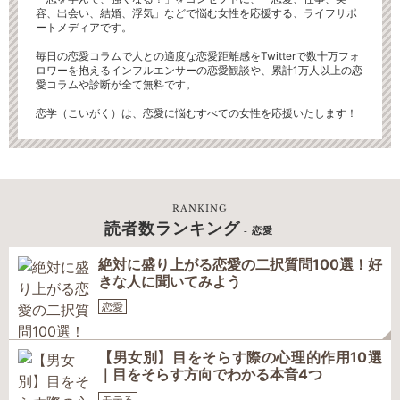
容、出会い、結婚、浮気」などで悩む女性を応援する、ライフサポ
ートメディアです。
毎日の恋愛コラムで人との適度な恋愛距離感をTwitterで数十万フォ
ロワーを抱えるインフルエンサーの恋愛観談や、累計1万人以上の恋
愛コラムや診断が全て無料です。
恋学（こいがく）は、恋愛に悩むすべての女性を応援いたします！
RANKING
読者数ランキング
- 恋愛
絶対に盛り上がる恋愛の二択質問100選！好
きな人に聞いてみよう
恋愛
【男女別】目をそらす際の心理的作用10選
｜目をそらす方向でわかる本音4つ
モテる