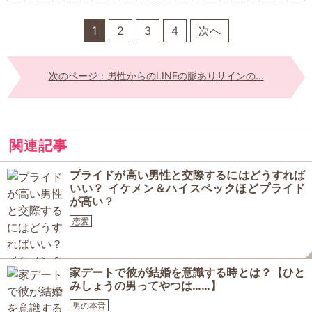
1
2
3
4
次へ
次のページ：男性からのLINEの脈ありサインの...
関連記事
プライドが高い男性と交際するにはどうすれば
いい？ イケメン＆ハイスペックほどプライド
が高い？
恋愛
家デートで彼が結婚を意識する時とは？【ひと
みしょうの男ってやつは……】
男の本音