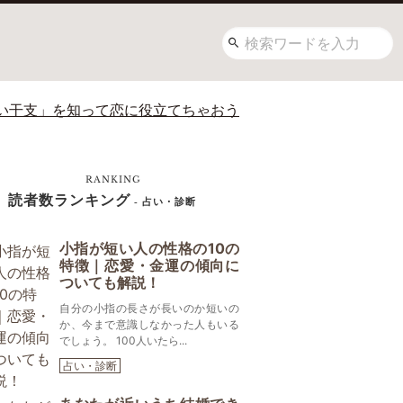
い干支」を知って恋に役立てちゃおう
RANKING
読者数ランキング
- 占い・診断
小指が短い人の性格の10の
特徴｜恋愛・金運の傾向に
ついても解説！
自分の小指の長さが長いのか短いの
か、今まで意識しなかった人もいる
でしょう。 100人いたら...
占い・診断