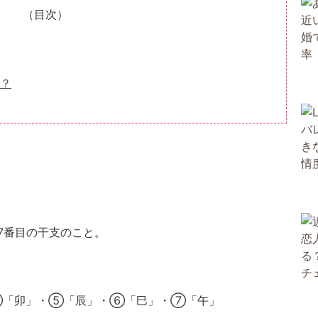
（目次）
？
7番目の干支のこと。
「卯」・⑤「辰」・⑥「巳」・⑦「午」