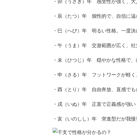
・卯（うさぎ）年 感受性が強く、大
・辰（たつ）年 個性的で、自信に溢
・巳（へび）年 明るい性格。一度決
・午（うま）年 交遊範囲が広く、社
・未（ひつじ）年 穏やかな性格で、
・申（さる）年 フットワークが軽く
・酉（とり）年 自由奔放、直感でも
・戌（いぬ）年 正直で正義感が強い
・亥（いのしし）年 突進型だが我慢