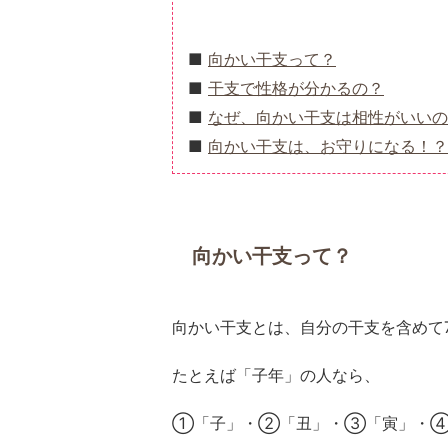
向かい干支って？
干支で性格が分かるの？
なぜ、向かい干支は相性がいいの
向かい干支は、お守りになる！？
向かい干支って？
向かい干支とは、自分の干支を含めて
たとえば「子年」の人なら、
①「子」・②「丑」・③「寅」・④