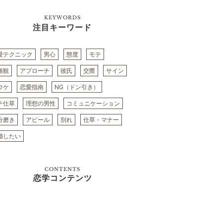
KEYWORDS
注目キーワード
愛テクニック
男心
態度
モテ
値観
アプローチ
彼氏
交際
サイン
ウケ
恋愛指南
NG（ドン引き）
テ仕草
理想の男性
コミュニケーション
分磨き
アピール
別れ
仕草・マナー
婚したい
CONTENTS
恋学コンテンツ