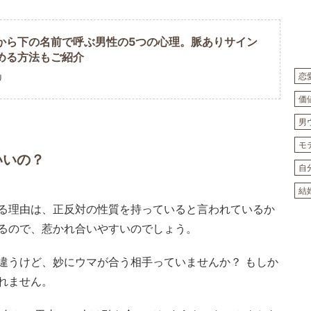
から下の名前で呼ぶ男性の5つの心理。脈ありサイン
める方法もご紹介
恋
U
価
男
モ
いいの？
自
結
る理由は、正反対の性質を持っていると言われているか
るので、惹かれ合いやすいのでしょう。
違うけど、妙にウマが合う相手っていませんか？ もしか
れません。