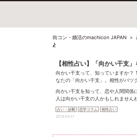
街コン・婚活のmachicon JAPAN
♪
【相性占い】「向かい干支」
向かい干支って、知っていますか？ 
なたの「向かい干支」。相性がバツ
向かい干支を知って、恋や人間関係
人は向かい干支の人かもしれません
占い・診断
恋学コラム
相性占い
2018.04.11