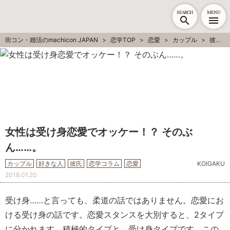
SEARCH
MENU
街コン・婚活のmachicon JAPAN
恋学TOP
恋愛
カップル
彼氏
女性は受け身恋愛でオッケー！？ そのぶ
ん……。
カップル
好きな人
彼氏
恋学コラム
恋愛
KOIGAKU
2018.01.20
受け身……と言っても、柔道の話ではありません。恋愛にお
ける受け身の話です。恋愛スタンスを大別すると、2タイプ
に分かれます。積極的タイプと、受け身タイプです。この