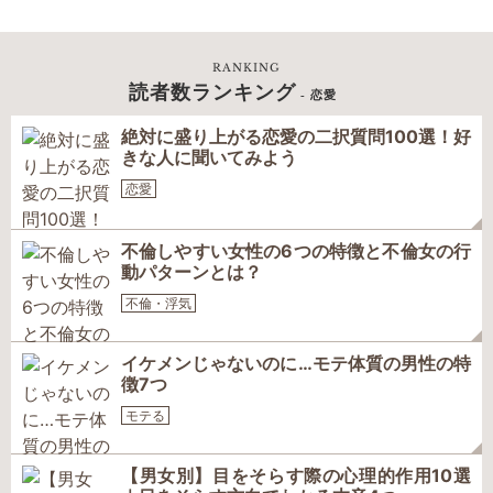
RANKING
読者数ランキング
- 恋愛
絶対に盛り上がる恋愛の二択質問100選！好
きな人に聞いてみよう
恋愛
不倫しやすい女性の6つの特徴と不倫女の行
動パターンとは？
不倫・浮気
イケメンじゃないのに…モテ体質の男性の特
徴7つ
モテる
【男女別】目をそらす際の心理的作用10選