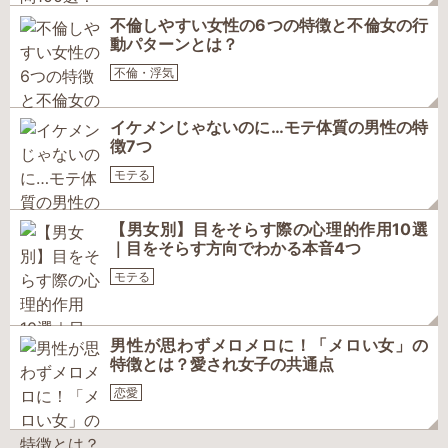
不倫しやすい女性の6つの特徴と不倫女の行
動パターンとは？
不倫・浮気
イケメンじゃないのに…モテ体質の男性の特
徴7つ
モテる
【男女別】目をそらす際の心理的作用10選
｜目をそらす方向でわかる本音4つ
モテる
男性が思わずメロメロに！「メロい女」の
特徴とは？愛され女子の共通点
恋愛