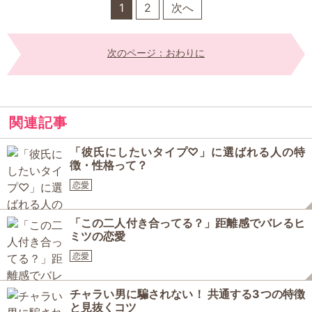
1
2
次へ
次のページ：おわりに
関連記事
「彼氏にしたいタイプ♡」に選ばれる人の特
徴・性格って？
恋愛
「この二人付き合ってる？」距離感でバレるヒ
ミツの恋愛
恋愛
チャラい男に騙されない！ 共通する3つの特徴
と見抜くコツ