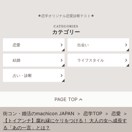
恋学オリジナル恋愛診断テスト
CATEGORIES
カテゴリー
恋愛
出会い
結婚
ライフスタイル
占い・診断
PAGE TOP
街コン・婚活のmachicon JAPAN
恋学TOP
恋愛
【トイアンナ】腐れ縁にケリをつける！ 大人の女へ成長す
る「あの一言」とは？