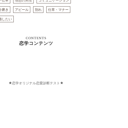
テ仕草
理想の男性
コミュニケーション
分磨き
アピール
別れ
仕草・マナー
婚したい
CONTENTS
恋学コンテンツ
恋学オリジナル恋愛診断テスト