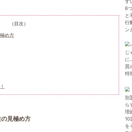
（目次）
極め方
！
性の見極め方