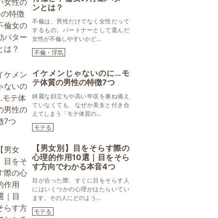
ンとは？
不倫は、男性だけでなく女性だって
するもの。パートナーとして選んだ
女性が不倫しやすいかど...
不倫・浮気
イケメンじゃないのに…モ
テ体質の男性の特徴7つ
綺麗な顔立ちや高い年収を兼ね備え
ていなくても、なぜか美女と付き合
えてしまう「モテ体質の...
モテる
【男女別】目をそらす際の
心理的作用10選｜目をそら
す方向でわかる本音4つ
目が合った際、すぐに目をそらす人
にはいくつかの心理がはたらいてい
ます。その人にどのよう...
モテる