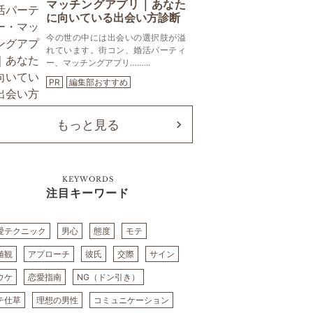
マッチングアプリ｜あなた
に向いている出会い方診断
今の世の中には出会いの選択肢が溢
れています。街コン、婚活パーティ
ー、マッチングアプリ……...
PR
編集部おすすめ
もっと見る
KEYWORDS
注目キーワード
愛テクニック
男心
態度
モテ
値観
アプローチ
彼氏
交際
サイン
ウケ
恋愛指南
NG（ドン引き）
テ仕草
理想の男性
コミュニケーション