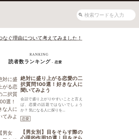
つなぐ理由について考えてみました！
RANKING
読者数ランキング
- 恋愛
絶対に盛り上がる恋愛の二
択質問100選！好きな人に
聞いてみよう
会話で盛り上がりやすいことと言え
ば、恋愛の話題ではないでしょう
か？ 気になる人に探りを...
恋愛
【男女別】目をそらす際の
心理的作用10選｜目をそら