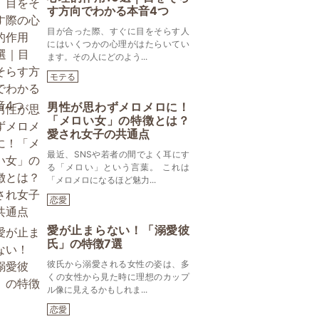
す方向でわかる本音4つ
目が合った際、すぐに目をそらす人
にはいくつかの心理がはたらいてい
ます。その人にどのよう...
モテる
男性が思わずメロメロに！
「メロい女」の特徴とは？
愛され女子の共通点
最近、SNSや若者の間でよく耳にす
る「メロい」という言葉。 これは
「メロメロになるほど魅力...
恋愛
愛が止まらない！「溺愛彼
氏」の特徴7選
彼氏から溺愛される女性の姿は、多
くの女性から見た時に理想のカップ
ル像に見えるかもしれま...
恋愛