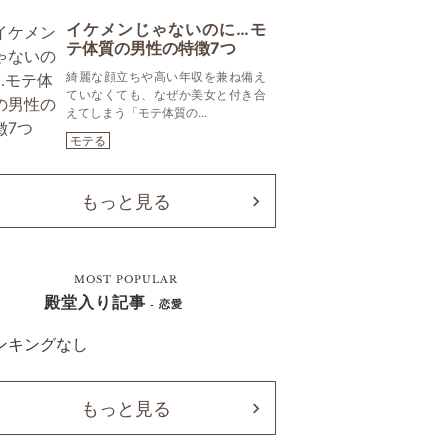
イケメンじゃないのに…モ
テ体質の男性の特徴7つ
綺麗な顔立ちや高い年収を兼ね備え
ていなくても、なぜか美女と付き合
えてしまう「モテ体質の...
モテる
もっと見る
MOST POPULAR
殿堂入り記事
- 恋愛
ンキングなし
もっと見る