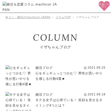
出会いに
行く
街コン・婚活のmachicon JAPAN
＞
コラムTOP
＞
イザちゃんブログ
COLUMN
イザちゃんブログ
婚活ブログ
2021.09.25
schedule
心をギュギュっとつかむ♡ 男性が思いやり
を感じる行動4選★
婚活ブログ
2021.09.18
schedule
モテる女子は心得ている！ 笑顔を見せるタ
イミング4つとは？