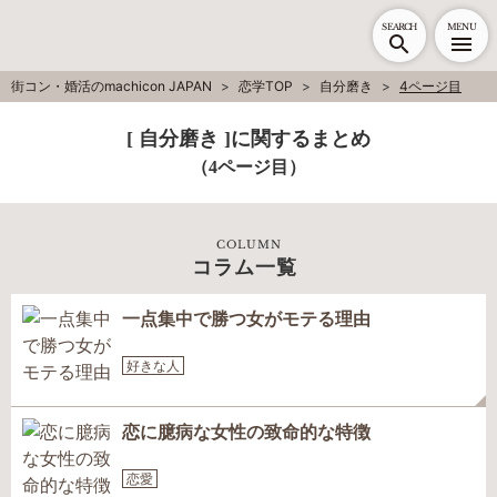
SEARCH
MENU
街コン・婚活のmachicon JAPAN
恋学TOP
自分磨き
4ページ目
[ 自分磨き ]に関するまとめ
（4ページ目）
COLUMN
コラム一覧
一点集中で勝つ女がモテる理由
好きな人
恋に臆病な女性の致命的な特徴
恋愛