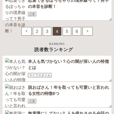
恋愛できるぽっちゃりの境界線って？男子
の本音を診断！
恋愛
2
3
4
5
6
RANKING
読者数ランキング
本人も気づかない？心の闇が深い人の特徴
とは
ライフスタイル
脱おばさん！年を取っても可愛いと言われ
る女性の特徴6つ
恋愛
無意識にしてない？ 人を疲れさせる会話の