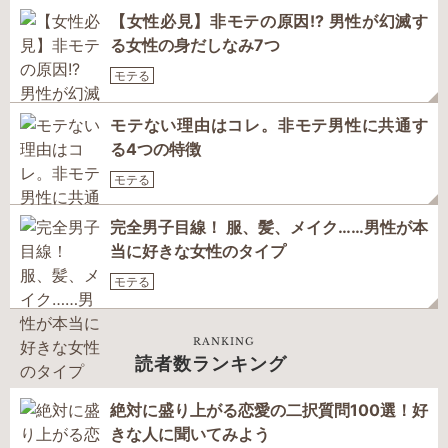
【女性必見】非モテの原因!? 男性が幻滅す
る女性の身だしなみ7つ
モテる
モテない理由はコレ。非モテ男性に共通す
る4つの特徴
モテる
完全男子目線！ 服、髪、メイク……男性が本
当に好きな女性のタイプ
モテる
RANKING
読者数ランキング
絶対に盛り上がる恋愛の二択質問100選！好
きな人に聞いてみよう