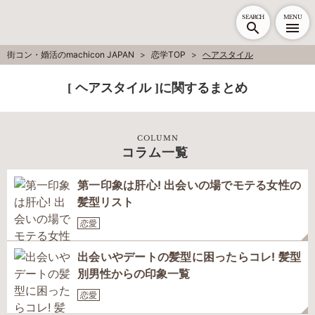
SEARCH
MENU
街コン・婚活のmachicon JAPAN
恋学TOP
ヘアスタイル
[ ヘアスタイル ]に関するまとめ
COLUMN
コラム一覧
第一印象は肝心! 出会いの場でモテる女性の
髪型リスト
恋愛
出会いやデートの髪型に困ったらコレ! 髪型
別男性からの印象一覧
恋愛