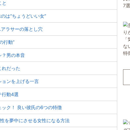
こと
のは“ちょうどいい女”
…アラサーの落とし穴
の行動”
シ？男の本音
これだった
ションを上げる一言
テ行動4選
ック！ 良い彼氏の6つの特徴
男性を夢中にさせる女性になる方法