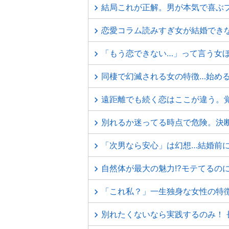
結局これが正解。男が本気で喜ぶ
恋愛コラム読みすぎ女が結婚でき
「もう恋できない…」って言う女
同棲で幻滅される女の特徴…始め
遠距離でも続く恋はここが違う。
別れるか迷ってる時点で危険。決
「次男なら安心」は幻想…結婚前
自然体が最大の魅力⁉️モテてるの
「これ私？」一生独身な女性の特徴
別れたくないなら実践するのみ！ 