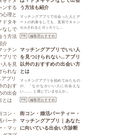
は？ドタキャンなしで出会
う方法も紹介
マッチングアプリで出会った人とデ
ートの約束をしても、直前でキャン
セルされるとガッカリし...
PR
編集部おすすめ
マッチングアプリでいい人
を見つけられない…アプリ
以外のおすすめの出会い方
とは
マッチングアプリを始めてみたもの
の、「なかなかいい人に出会えな
い……」と感じていませんか...
PR
編集部おすすめ
街コン・婚活パーティー・
マッチングアプリ｜あなた
に向いている出会い方診断