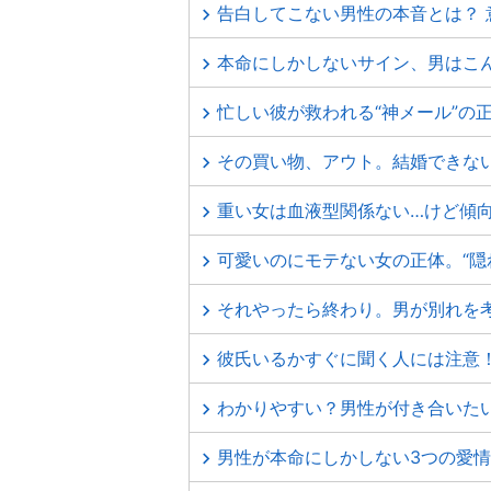
告白してこない男性の本音とは？ 
本命にしかしないサイン、男はこ
忙しい彼が救われる“神メール”の
その買い物、アウト。結婚できな
重い女は血液型関係ない…けど傾
可愛いのにモテない女の正体。“隠
それやったら終わり。男が別れを
彼氏いるかすぐに聞く人には注意！
わかりやすい？男性が付き合いた
男性が本命にしかしない3つの愛情