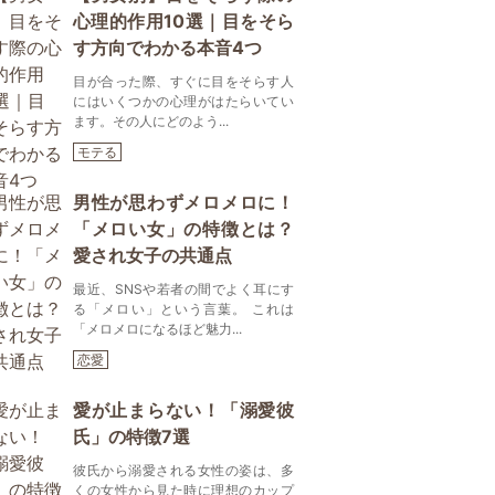
心理的作用10選｜目をそら
す方向でわかる本音4つ
目が合った際、すぐに目をそらす人
にはいくつかの心理がはたらいてい
ます。その人にどのよう...
モテる
男性が思わずメロメロに！
「メロい女」の特徴とは？
愛され女子の共通点
最近、SNSや若者の間でよく耳にす
る「メロい」という言葉。 これは
「メロメロになるほど魅力...
恋愛
愛が止まらない！「溺愛彼
氏」の特徴7選
彼氏から溺愛される女性の姿は、多
くの女性から見た時に理想のカップ