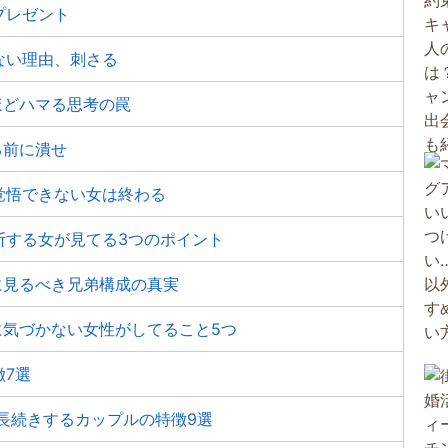
プレゼント
ない理由、刺さる
ほどハマる思考の罠
る前に潰せ
覚悟できない女は終わる
断する女が見てる3つのポイント
に見るべき兄弟構成の真実
に気づかない女性がしてること5つ
7選
長続きするカップルの特徴9選