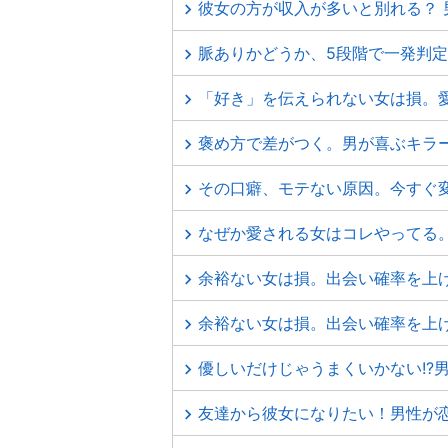
彼女の方が収入が多いと別れる？ 
脈ありかどうか、5段階で一発判定
「好き」を伝えられない女は損。
褒め方で差がつく。男が喜ぶキラ
その口癖、モテない原因。今すぐ
なぜか愛される女はコレやってる。
余裕ない女は損。出会い確率を上
余裕ない女は損。出会い確率を上
優しいだけじゃうまくいかない!?
友達から彼女になりたい！男性が