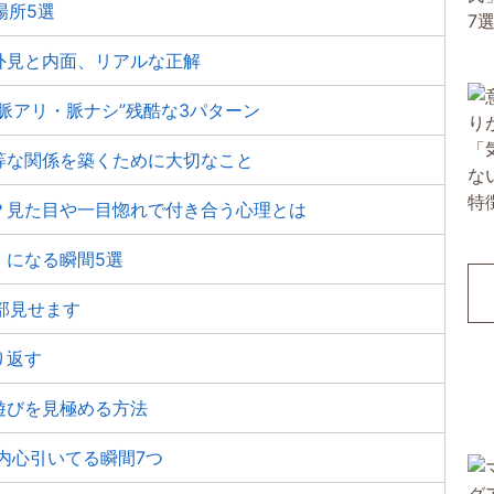
場所5選
外見と内面、リアルな正解
脈アリ・脈ナシ”残酷な3パターン
等な関係を築くために大切なこと
？見た目や一目惚れで付き合う心理とは
」になる瞬間5選
部見せます
り返す
遊びを見極める方法
内心引いてる瞬間7つ