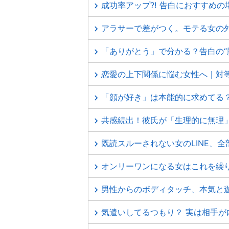
成功率アップ⁈ 告白におすすめの
アラサーで差がつく。モテる女の
「ありがとう」で分かる？告白の“
恋愛の上下関係に悩む女性へ｜対
「顔が好き」は本能的に求めてる
共感続出！彼氏が「生理的に無理
既読スルーされない女のLINE、全
オンリーワンになる女はこれを繰
男性からのボディタッチ、本気と
気遣いしてるつもり？ 実は相手が