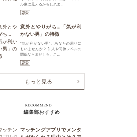
ル像に見えるかもしれま...
恋愛
意外とやりがち…「気が利
かない男」の特徴
“気が利かない男”。あなたの周りに
もいませんか？ 知人や同僚レベルの
関係ならまだしも、こ...
恋愛
もっと見る
RECOMMEND
編集部おすすめ
マッチングアプリでメンタ