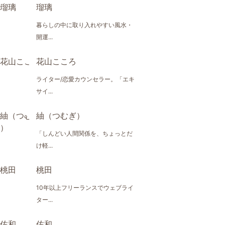
瑠璃
暮らしの中に取り入れやすい風水・
開運...
花山こころ
ライター/恋愛カウンセラー。「エキ
サイ...
紬（つむぎ）
「しんどい人間関係を、ちょっとだ
け軽...
桃田
10年以上フリーランスでウェブライ
ター...
佐和