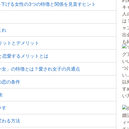
を下げる女性の3つの特徴と関係を見直すヒント
これ
メリットとデメリット
性と恋愛するメリットとは
い女」の特徴とは？愛され女子の共通点
の恋の条件
術
ラす
変わる方法