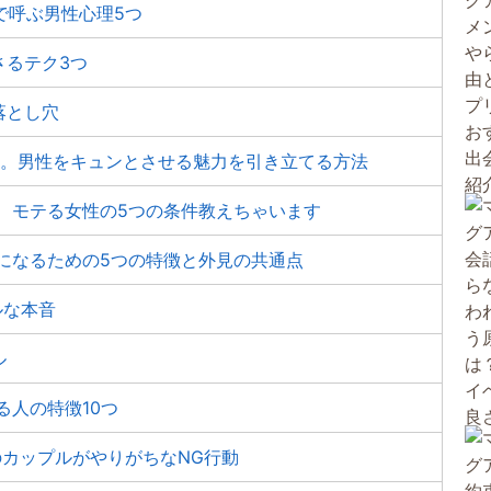
で呼ぶ男性心理5つ
さるテク3つ
落とし穴
選。男性をキュンとさせる魅力を引き立てる方法
 モテる女性の5つの条件教えちゃいます
になるための5つの特徴と外見の共通点
ルな本音
ル
る人の特徴10つ
のカップルがやりがちなNG行動