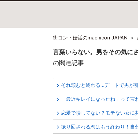
街コン・婚活のmachicon JAPAN
言葉いらない。男をその気に
の関連記事
それ頼むと終わる…デートで男が引
「最近キレイになったね」って言
恋愛で損してない？モテない女に
振り回される恋はもう終わり！自