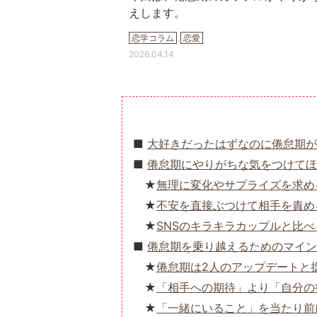
えします。
恋学コラム
恋愛
2026.04.14
大好きだったはずなのに倦怠期が
倦怠期にやりがちな気をつけてほ
無理に変化やサプライズを求め
不安を直接ぶつけて相手を責め
SNSのキラキラカップルと比べ
倦怠期を乗り越えるためのマイン
倦怠期は2人のアップデートと
「相手への期待」より「自分の
「一緒にいること」を当たり前