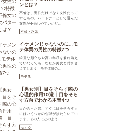
ンとは？
不倫は、男性だけでなく女性だって
するもの。パートナーとして選んだ
女性が不倫しやすいかど...
不倫・浮気
イケメンじゃないのに…モ
テ体質の男性の特徴7つ
綺麗な顔立ちや高い年収を兼ね備え
ていなくても、なぜか美女と付き合
えてしまう「モテ体質の...
モテる
【男女別】目をそらす際の
心理的作用10選｜目をそら
す方向でわかる本音4つ
目が合った際、すぐに目をそらす人
にはいくつかの心理がはたらいてい
ます。その人にどのよう...
モテる