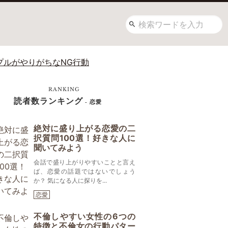
プルがやりがちなNG行動
RANKING
読者数ランキング
- 恋愛
絶対に盛り上がる恋愛の二
択質問100選！好きな人に
聞いてみよう
会話で盛り上がりやすいことと言え
ば、恋愛の話題ではないでしょう
か？ 気になる人に探りを...
恋愛
不倫しやすい女性の6つの
特徴と不倫女の行動パター