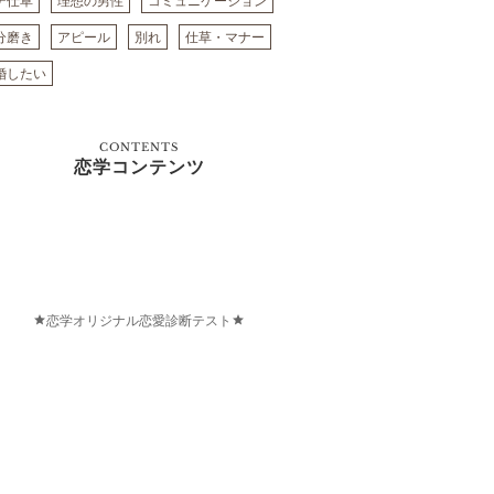
テ仕草
理想の男性
コミュニケーション
分磨き
アピール
別れ
仕草・マナー
婚したい
CONTENTS
恋学コンテンツ
恋学オリジナル恋愛診断テスト