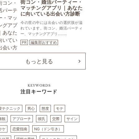
街コン・婚活パーティー・
マッチングアプリ｜あなた
に向いている出会い方診断
今の世の中には出会いの選択肢が溢
れています。街コン、婚活パーティ
ー、マッチングアプリ……...
PR
編集部おすすめ
もっと見る
KEYWORDS
注目キーワード
愛テクニック
男心
態度
モテ
値観
アプローチ
彼氏
交際
サイン
ウケ
恋愛指南
NG（ドン引き）