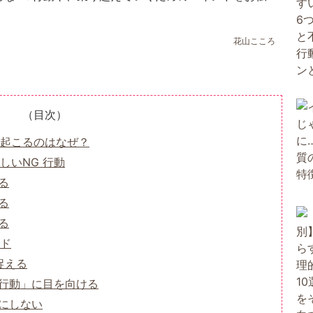
花山こころ
（目次）
起こるのはなぜ？
しいNG 行動
る
る
る
ド
捉える
行動」に目を向ける
にしない