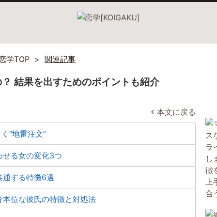
恋学TOP
関連記事
？ 結果を出すためのポイントも紹介
本文に戻る
く“地雷注文”
わせる女の変化3つ
共通する特徴6選
分本位な彼氏の特徴と対処法