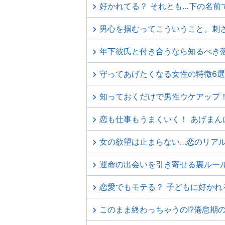
好かれてる？ それとも…下の名前
男心を掴むってこういうこと。刺
年下彼氏と付き合うなら知るべき
守ってあげたくなる女性の特徴6
知っておくだけで男性ウケアップ！
恋も仕事もうまくいく！ あげまん
女の欲望は止まらない…恋のリア
運命の出会いを引き寄せる裏ルー
恋愛でもモテる？ 子どもに好かれ
このまま終わっちゃうの!?倦怠期