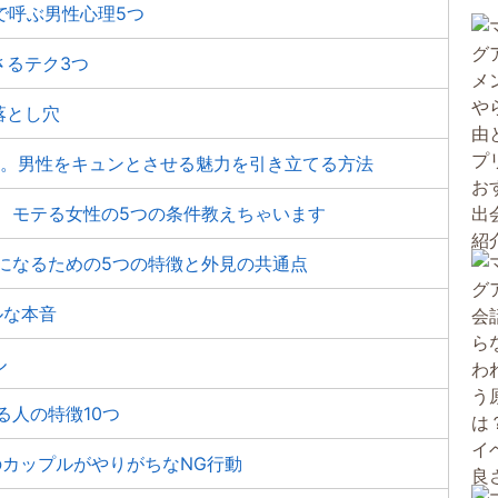
で呼ぶ男性心理5つ
さるテク3つ
落とし穴
選。男性をキュンとさせる魅力を引き立てる方法
 モテる女性の5つの条件教えちゃいます
になるための5つの特徴と外見の共通点
ルな本音
ル
る人の特徴10つ
のカップルがやりがちなNG行動