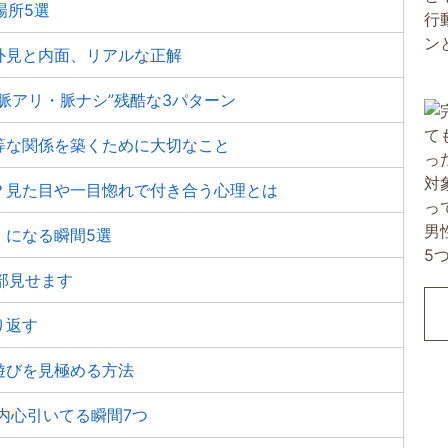
場所5選
外見と内面、リアルな正解
脈アリ・脈ナシ”残酷な3パターン
等な関係を築くために大切なこと
？見た目や一目惚れで付き合う心理とは
」になる瞬間5選
部見せます
り返す
遊びを見極める方法
内心引いてる瞬間7つ