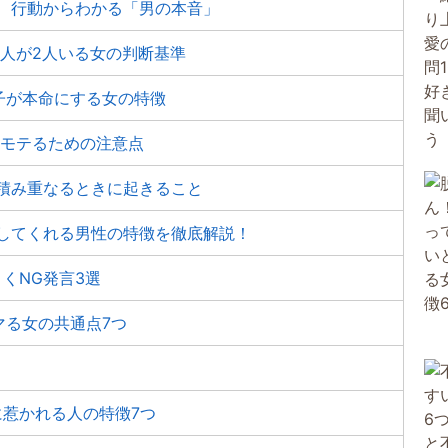
！ 行動からわかる「男の本音」
人が2人いる女の判断基準
子が本命にする女の特徴
とモテるための注意点
積み重なるときに起きること
愛してくれる男性の特徴を徹底解説！
くNG発言3選
マる女の共通点7つ
惹かれる人の特徴7つ