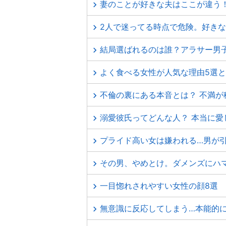
妻のことが好きな夫はここが違う
2人で迷ってる時点で危険。好きな
結局選ばれるのは誰？アラサー男
よく食べる女性が人気な理由5選
不倫の裏にある本音とは？ 不満が
溺愛彼氏ってどんな人？ 本当に
プライド高い女は嫌われる…男が引
その男、やめとけ。ダメンズにハ
一目惚れされやすい女性の顔8選
無意識に反応してしまう…本能的に