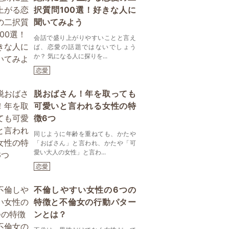
択質問100選！好きな人に
聞いてみよう
会話で盛り上がりやすいことと言え
ば、恋愛の話題ではないでしょう
か？ 気になる人に探りを...
恋愛
脱おばさん！年を取っても
可愛いと言われる女性の特
徴6つ
同じように年齢を重ねても、かたや
「おばさん」と言われ、かたや「可
愛い大人の女性」と言わ...
恋愛
不倫しやすい女性の6つの
特徴と不倫女の行動パター
ンとは？