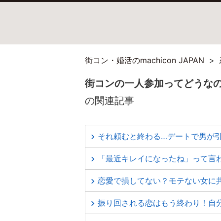
街コン・婚活のmachicon JAPAN
街コンの一人参加ってどうなの
の関連記事
それ頼むと終わる…デートで男が引
「最近キレイになったね」って言
恋愛で損してない？モテない女に
振り回される恋はもう終わり！自