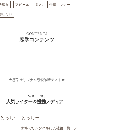
分磨き
アピール
別れ
仕草・マナー
婚したい
CONTENTS
恋学コンテンツ
恋学オリジナル恋愛診断テスト
WRITERS
人気ライター＆提携メディア
とっしー
新卒でリンクバルに入社後、街コン