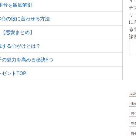
の本音を徹底解剖
本命の彼に言わせる方法
？【恋愛まとめ】
践する心がけとは？
子の魅力を高める秘訣5つ
ゼントTOP
恋
価
男
モ
自