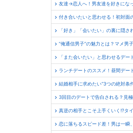
友達→恋人へ！男友達を好きにな
付き合いたいと思わせる！初対面
「好き」「会いたい」の裏に隠さ
“俺通信男子”の魅力とは？マメ男
「また会いたい」と思わせるデー
ランチデートのススメ！昼間デー
結婚相手に求めたい“3つの絶対条
3回目のデートで告白される？見
真逆の相手とこそ上手くいく!?タ
恋に落ちるスピード差！男は一瞬