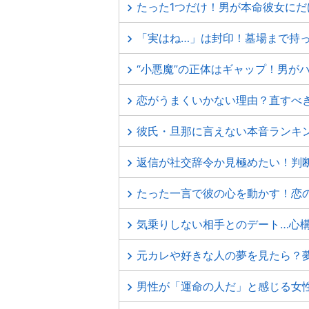
たった1つだけ！男が本命彼女にだ
「実はね…」は封印！墓場まで持
“小悪魔”の正体はギャップ！男が
恋がうまくいかない理由？直すべ
彼氏・旦那に言えない本音ランキ
返信が社交辞令か見極めたい！判
たった一言で彼の心を動かす！恋
気乗りしない相手とのデート…心
元カレや好きな人の夢を見たら？
男性が「運命の人だ」と感じる女