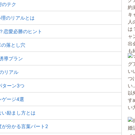
密のテク
性心理のリアルとは
何？恋愛必勝のヒント
NEの落とし穴
誘導プラン
のリアル
パターン3つ
ンゲージ4選
ない励まし方とは
度が分かる言葉パート2