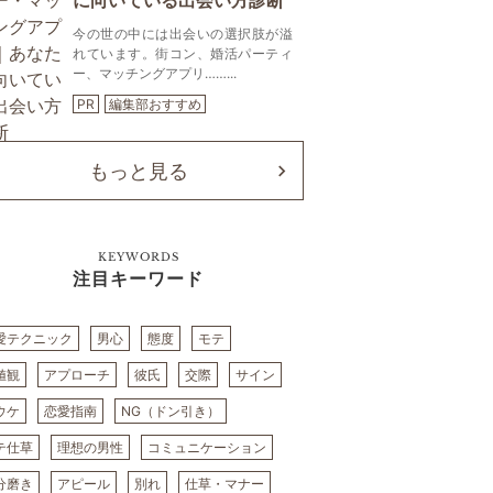
に向いている出会い方診断
今の世の中には出会いの選択肢が溢
れています。街コン、婚活パーティ
ー、マッチングアプリ……...
PR
編集部おすすめ
もっと見る
KEYWORDS
注目キーワード
愛テクニック
男心
態度
モテ
値観
アプローチ
彼氏
交際
サイン
ウケ
恋愛指南
NG（ドン引き）
テ仕草
理想の男性
コミュニケーション
分磨き
アピール
別れ
仕草・マナー