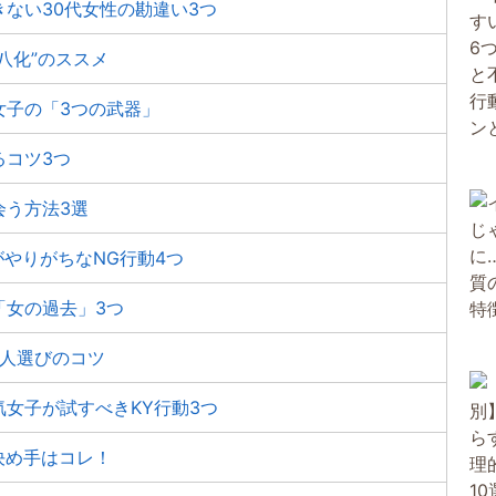
ない30代女性の勘違い3つ
八化”のススメ
女子の「3つの武器」
るコツ3つ
会う方法3選
やりがちなNG行動4つ
「女の過去」3つ
恋人選びのコツ
女子が試すべきKY行動3つ
決め手はコレ！