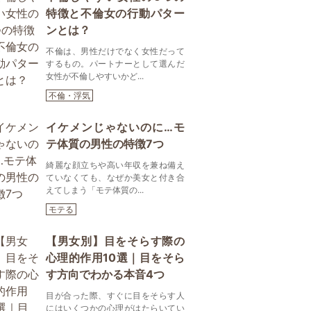
特徴と不倫女の行動パター
ンとは？
不倫は、男性だけでなく女性だって
するもの。パートナーとして選んだ
女性が不倫しやすいかど...
不倫・浮気
イケメンじゃないのに…モ
テ体質の男性の特徴7つ
綺麗な顔立ちや高い年収を兼ね備え
ていなくても、なぜか美女と付き合
えてしまう「モテ体質の...
モテる
【男女別】目をそらす際の
心理的作用10選｜目をそら
す方向でわかる本音4つ
目が合った際、すぐに目をそらす人
にはいくつかの心理がはたらいてい