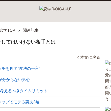
恋学TOP
関連記事
をしてはいけない相手とは
本文に戻る
ッチを押す“魔法の一言”
」が分からない男心
ら考えるべきタイムリミット
ャップでモテる裏技3選