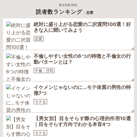
RANKING
読者数ランキング
- 恋愛
絶対に盛り上がる恋愛の二択質問100選！好
きな人に聞いてみよう
恋愛
不倫しやすい女性の6つの特徴と不倫女の行
動パターンとは？
不倫・浮気
イケメンじゃないのに…モテ体質の男性の特
徴7つ
モテる
【男女別】目をそらす際の心理的作用10選
｜目をそらす方向でわかる本音4つ
モテる