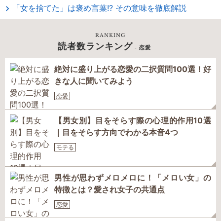
「女を捨てた」は褒め言葉!? その意味を徹底解説
RANKING
読者数ランキング
- 恋愛
絶対に盛り上がる恋愛の二択質問100選！好
きな人に聞いてみよう
恋愛
【男女別】目をそらす際の心理的作用10選
｜目をそらす方向でわかる本音4つ
モテる
男性が思わずメロメロに！「メロい女」の
特徴とは？愛され女子の共通点
恋愛