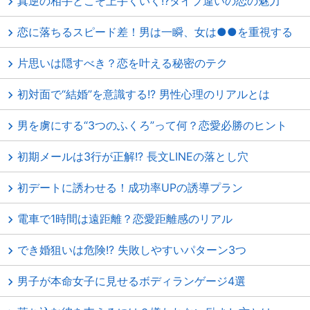
真逆の相手とこそ上手くいく!?タイプ違いの恋の魅力
恋に落ちるスピード差！男は一瞬、女は●●を重視する
片思いは隠すべき？恋を叶える秘密のテク
初対面で“結婚”を意識する!? 男性心理のリアルとは
男を虜にする“3つのふくろ”って何？恋愛必勝のヒント
初期メールは3行が正解!? 長文LINEの落とし穴
初デートに誘わせる！成功率UPの誘導プラン
電車で1時間は遠距離？恋愛距離感のリアル
でき婚狙いは危険!? 失敗しやすいパターン3つ
男子が本命女子に見せるボディランゲージ4選