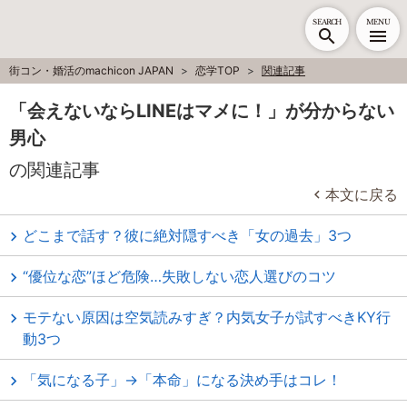
SEARCH
MENU
街コン・婚活のmachicon JAPAN
恋学TOP
関連記事
「会えないならLINEはマメに！」が分からない
男心
の関連記事
本文に戻る
どこまで話す？彼に絶対隠すべき「女の過去」3つ
“優位な恋”ほど危険…失敗しない恋人選びのコツ
モテない原因は空気読みすぎ？内気女子が試すべきKY行
動3つ
「気になる子」→「本命」になる決め手はコレ！