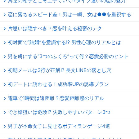
真逆の相手とこそ上手くいく!?タイプ違いの恋の魅力
恋に落ちるスピード差！男は一瞬、女は●●を重視する
片思いは隠すべき？恋を叶える秘密のテク
初対面で“結婚”を意識する!? 男性心理のリアルとは
男を虜にする“3つのふくろ”って何？恋愛必勝のヒント
初期メールは3行が正解!? 長文LINEの落とし穴
初デートに誘わせる！成功率UPの誘導プラン
電車で1時間は遠距離？恋愛距離感のリアル
でき婚狙いは危険!? 失敗しやすいパターン3つ
男子が本命女子に見せるボディランゲージ4選