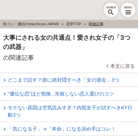
SEARCH
MENU
街コン・婚活のmachicon JAPAN
恋学TOP
関連記事
大事にされる女の共通点！愛され女子の「3つ
の武器」
の関連記事
本文に戻る
どこまで話す？彼に絶対隠すべき「女の過去」3つ
“優位な恋”ほど危険…失敗しない恋人選びのコツ
モテない原因は空気読みすぎ？内気女子が試すべきKY行
動3つ
「気になる子」→「本命」になる決め手はコレ！