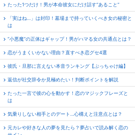
たった1つだけ！男が本命彼女にだけ話す“あること”
「実はね…」は封印！墓場まで持っていくべき女の秘密と
は
“小悪魔”の正体はギャップ！男がハマる女の共通点とは？
恋がうまくいかない理由？直すべき恋グセ4選
彼氏・旦那に言えない本音ランキング【ぶっちゃけ編】
返信が社交辞令か見極めたい！判断ポイントを解説
たった一言で彼の心を動かす！恋のマジックフレーズと
は
気乗りしない相手とのデート…心構えと注意点とは？
元カレや好きな人の夢を見たら？夢占いで読み解く恋の
サイン