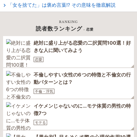
「女を捨てた」は褒め言葉!? その意味を徹底解説
RANKING
読者数ランキング
- 恋愛
絶対に盛り上がる恋愛の二択質問100選！好
きな人に聞いてみよう
恋愛
不倫しやすい女性の6つの特徴と不倫女の行
動パターンとは？
不倫・浮気
イケメンじゃないのに…モテ体質の男性の特
徴7つ
モテる