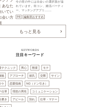
今の世の中には出会いの選択肢が溢
れています。街コン、婚活パーティ
ー、マッチングアプリ……...
PR
編集部おすすめ
もっと見る
KEYWORDS
注目キーワード
愛テクニック
男心
態度
モテ
値観
アプローチ
彼氏
交際
サイン
ウケ
恋愛指南
NG（ドン引き）
テ仕草
理想の男性
コミュニケーション
分磨き
アピール
別れ
仕草・マナー