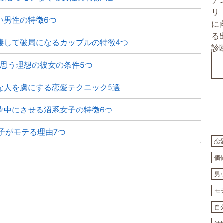
い男性の特徴6つ
棲して破局になるカップルの特徴4つ
が思う理想の彼女の条件5つ
な人を虜にする恋愛テクニック5選
夢中にさせる沼系女子の特徴6つ
子がモテる理由7つ
恋
価
男
モ
自