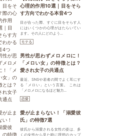
心理的作用10選｜目をそら
す方向でわかる本音4つ
目が合った際、すぐに目をそらす人
にはいくつかの心理がはたらいてい
ます。その人にどのよう...
モテる
男性が思わずメロメロに！
「メロい女」の特徴とは？
愛され女子の共通点
最近、SNSや若者の間でよく耳にす
る「メロい」という言葉。 これは
「メロメロになるほど魅力...
恋愛
愛が止まらない！「溺愛彼
氏」の特徴7選
彼氏から溺愛される女性の姿は、多
くの女性から見た時に理想のカップ