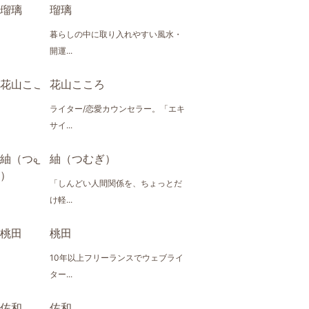
瑠璃
暮らしの中に取り入れやすい風水・
開運...
花山こころ
ライター/恋愛カウンセラー。「エキ
サイ...
紬（つむぎ）
「しんどい人間関係を、ちょっとだ
け軽...
桃田
10年以上フリーランスでウェブライ
ター...
佐和