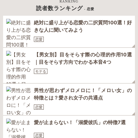
RANKING
読者数ランキング
- 恋愛
絶対に盛り上がる恋愛の二択質問100選！好
きな人に聞いてみよう
恋愛
【男女別】目をそらす際の心理的作用10選
｜目をそらす方向でわかる本音4つ
モテる
男性が思わずメロメロに！「メロい女」の
特徴とは？愛され女子の共通点
恋愛
愛が止まらない！「溺愛彼氏」の特徴7選
恋愛