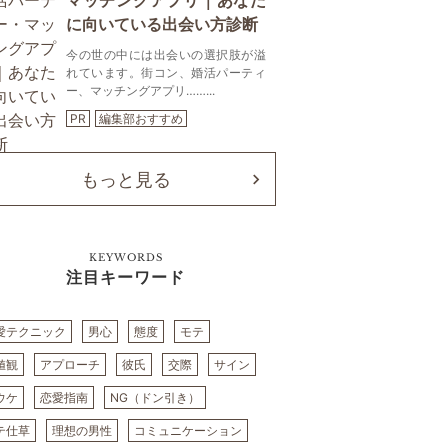
マッチングアプリ｜あなた
に向いている出会い方診断
今の世の中には出会いの選択肢が溢
れています。街コン、婚活パーティ
ー、マッチングアプリ……...
PR
編集部おすすめ
もっと見る
KEYWORDS
注目キーワード
愛テクニック
男心
態度
モテ
値観
アプローチ
彼氏
交際
サイン
ウケ
恋愛指南
NG（ドン引き）
テ仕草
理想の男性
コミュニケーション