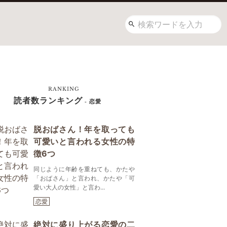
RANKING
読者数ランキング
- 恋愛
脱おばさん！年を取っても
可愛いと言われる女性の特
徴6つ
同じように年齢を重ねても、かたや
「おばさん」と言われ、かたや「可
愛い大人の女性」と言わ...
恋愛
絶対に盛り上がる恋愛の二