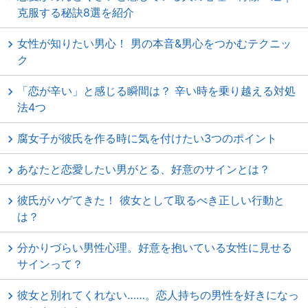
克服する秘訣8選を紹介
女性が知りたい男心！ 男の本音&男心をつかむテクニッ
ク
「恋が辛い」と感じる瞬間は？ 辛い時を乗り越える対処
法4つ
腐女子が彼氏を作る時に気を付けたい3つのポイント
あなたと恋愛したい男がとる、好意のサインとは？
彼氏がハゲてきた！ 彼女として取るべき正しい行動と
は？
分かりづらい男性心理。好意を抱いている女性に見せる
サインって？
彼女と別れてくれない……。恋人持ちの男性を好きになっ