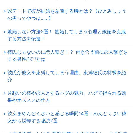
家デートで彼が結婚を意識する時とは？【ひとみしょう
の男ってやつは……】
嫉妬しない方法5選！ 嫉妬してしまう心理と嫉妬を克服
する方法を伝授！
彼氏じゃないのに恋人繋ぎ！？ 付き合う前に恋人繋ぎを
する男性心理とは
彼氏が彼女を束縛してしまう理由。束縛彼氏の特徴を紹
介
片想いの彼や恋人とするハグの魅力。ハグで得られる効
果やオススメの仕方
彼女をめんどくさいと感じる瞬間14選｜めんどくさい彼
女から脱却する秘訣7選