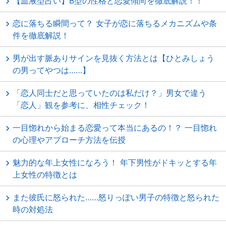
【血液型占い】B型の性格と恋愛傾向を徹底解説！！
恋に落ちる瞬間って？ 女子が恋に落ちるメカニズムや条
件を徹底解説！
男が出す脈ありサインを見抜く方法とは【ひとみしょう
の男ってやつは……】
「恋人同士だと思っていたのは私だけ？」男女で違う
「恋人」観を参考に、相性チェック！
一目惚れから始まる恋愛って本当にあるの！？ 一目惚れ
の心理やアプローチ方法を伝授
魅力的な年上女性になろう！ 年下男性がドキッとする年
上女性の特徴とは
また彼氏に怒られた……怒りっぽい男子の特徴と怒られた
時の対処法