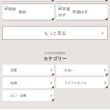
有紗
早瀬ゆず
もっと見る
CATEGORIES
カテゴリー
恋愛
出会い
結婚
ライフスタイル
占い・診断