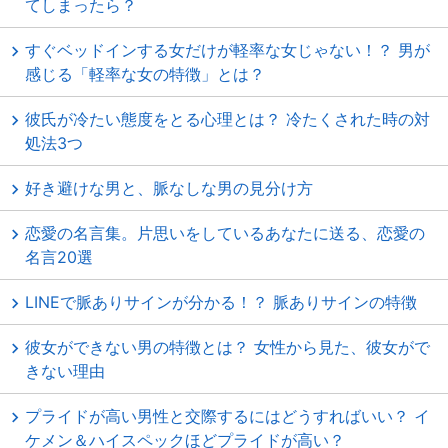
てしまったら？
すぐベッドインする女だけが軽率な女じゃない！？ 男が
感じる「軽率な女の特徴」とは？
彼氏が冷たい態度をとる心理とは？ 冷たくされた時の対
処法3つ
好き避けな男と、脈なしな男の見分け方
恋愛の名言集。片思いをしているあなたに送る、恋愛の
名言20選
LINEで脈ありサインが分かる！？ 脈ありサインの特徴
彼女ができない男の特徴とは？ 女性から見た、彼女がで
きない理由
プライドが高い男性と交際するにはどうすればいい？ イ
ケメン＆ハイスペックほどプライドが高い？