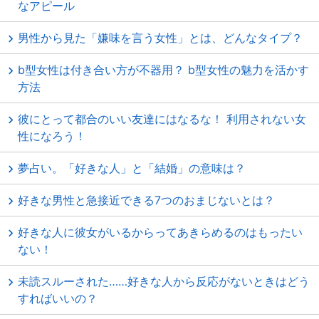
なアピール
男性から見た「嫌味を言う女性」とは、どんなタイプ？
b型女性は付き合い方が不器用？ b型女性の魅力を活かす
方法
彼にとって都合のいい友達にはなるな！ 利用されない女
性になろう！
夢占い。「好きな人」と「結婚」の意味は？
好きな男性と急接近できる7つのおまじないとは？
好きな人に彼女がいるからってあきらめるのはもったい
ない！
未読スルーされた……好きな人から反応がないときはどう
すればいいの？