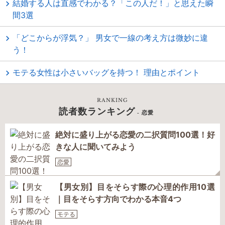
結婚する人は直感でわかる？「この人だ！」と思えた瞬
間3選
「どこからが浮気？」 男女で一線の考え方は微妙に違
う！
モテる女性は小さいバッグを持つ！ 理由とポイント
RANKING
読者数ランキング
- 恋愛
絶対に盛り上がる恋愛の二択質問100選！好
きな人に聞いてみよう
恋愛
【男女別】目をそらす際の心理的作用10選
｜目をそらす方向でわかる本音4つ
モテる