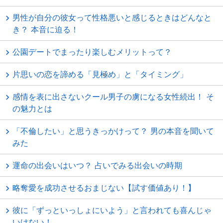
男性が自分の彼女って性格悪いと感じるときはどんなと
き？ 本音に迫る！
公園デートでまったり楽しむメリットって？
片思いの恋を諦める「見極め」と「タイミング」
感情を表に出さないクール男子の虜になる女性続出！ そ
の魅力とは
「不倫したい」と思うきっかけって？ 男の本音を聞いて
みた
運命の出会いはいつ？ 占いでみる出会いの時期
略奪愛を成功させるおまじない【試す価値あり！】
彼に「ずっといっしょにいよう」と言われても喜んじゃ
いけない！