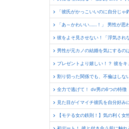
「彼氏がかっこいいのに自分じゃ
「あ～かわいい……！」 男性が思
彼をよそ見させない！「浮気され
男性が元カノの結婚を気にするの
プレゼントより嬉しい！？ 彼をキ
割り切った関係でも、不倫はしな
全力で逃げて！ dv男の6つの特徴
見た目がイマイチ彼氏を自分好み
【モテる女の鉄則！】気の利く女
初デート！ 彼と付き合う前に触れ