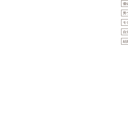
価
男
モ
自
結