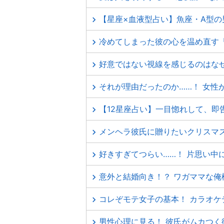
【星座×血液型占い】魚座・A型
冷めてしまった彼の心を温め直す
好意ではない視線を感じるのはなぜ
それが理由だったのか……！ 女性
【12星座占い】一目惚れして、即
メンヘラ彼氏に贈りたいクリスマ
好きすぎてつらい……！ 片思い中
意外と結婚向き！？ ワガママな俺
コレぞモテ女子の基本！ カラオケ
男性心理に見る！ 彼氏がムカつく