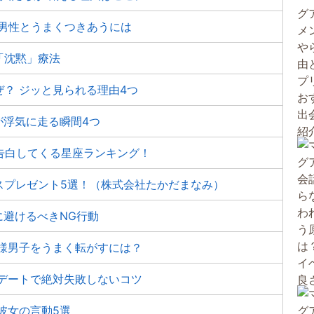
の男性とうまくつきあうには
「沈黙」療法
？ ジッと見られる理由4つ
が浮気に走る瞬間4つ
告白してくる星座ランキング！
スプレゼント5選！（株式会社たかだまなみ）
に避けるべきNG行動
様男子をうまく転がすには？
デートで絶対失敗しないコツ
彼女の言動5選