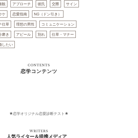
値観
アプローチ
彼氏
交際
サイン
ウケ
恋愛指南
NG（ドン引き）
テ仕草
理想の男性
コミュニケーション
分磨き
アピール
別れ
仕草・マナー
婚したい
CONTENTS
恋学コンテンツ
恋学オリジナル恋愛診断テスト
WRITERS
人気ライター＆提携メディア