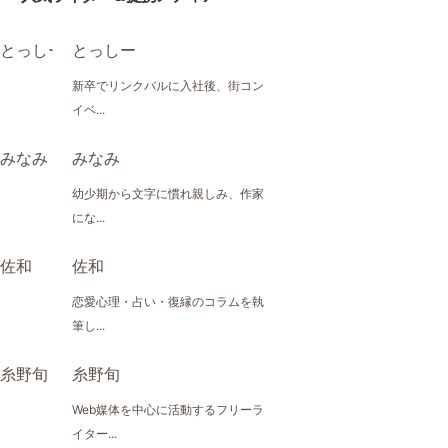
とっしー
新卒でリンクバルに入社後、街コン
イベ...
みなみ
幼少期から文字に慣れ親しみ、作家
にな...
佐和
恋愛心理・占い・復縁のコラムを執
筆し...
糸野旬
Web媒体を中心に活動するフリーラ
イター...