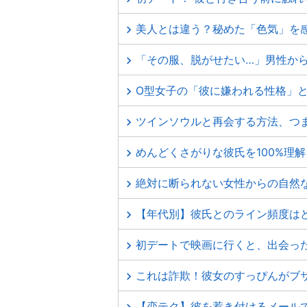
美人とは違う？秘めた「色気」を
「その服、脱がせたい…」男性か
O型女子の「彼に嫌われる性格」
ツインソウルと再会する方法、つ
めんどくさがりな彼氏を100%理
絶対に断られない女性からの自然
【年代別】彼氏とのライン頻度は
初デートで映画に行くと、出会っ
これは詐欺！彼女のすっぴんがブ
【恋テク】彼を惹き付けるメール