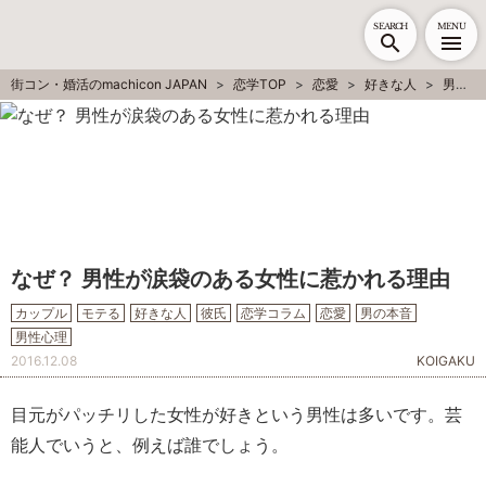
SEARCH
MENU
街コン・婚活のmachicon JAPAN
恋学TOP
恋愛
好きな人
男性心理
なぜ？ 男性が涙袋のある女性に惹かれる理由
カップル
モテる
好きな人
彼氏
恋学コラム
恋愛
男の本音
男性心理
2016.12.08
KOIGAKU
目元がパッチリした女性が好きという男性は多いです。芸
能人でいうと、例えば誰でしょう。