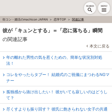
SEARCH
MENU
街コン・婚活のmachicon JAPAN
恋学TOP
関連記事
彼が「キュンとする」＝「恋に落ちる」瞬間
の関連記事
本文に戻る
年の離れた男性の気を惹くための、簡単な状況別対処
法！
コレをやったらタブー！ 結婚式のご祝儀にまつわるNGマ
ナー
孤独感から抜け出したい！ 彼がいても寂しいのはどうし
て？
尽くすよりも振り回す？ 彼氏に飽きられない女子の共通