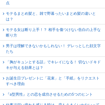
点
モテるまとめ髪と、雑で野暮ったいまとめ髪の違いと
は？
モテる女は断り上手！？ 相手を傷つけない告白の上手な
断り方
男子は理解できないかもしれない！ デレっとした顔文字
たち
「胸がキュンとする話」でキレイになる！ 切ないドキド
キが与える効果とは？
お誕生日プレゼントに「花束」と「手紙」をリクエスト
すべき理由
『a型男性』との恋を成功させるための5つのヒント
仕事で深い疲れを感じる時は、恋もうまくいかないって