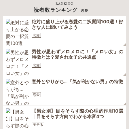
RANKING
読者数ランキング
- 恋愛
絶対に盛り上がる恋愛の二択質問100選！好
きな人に聞いてみよう
恋愛
男性が思わずメロメロに！「メロい女」の
特徴とは？愛され女子の共通点
恋愛
意外とやりがち…「気が利かない男」の特徴
恋愛
【男女別】目をそらす際の心理的作用10選
｜目をそらす方向でわかる本音4つ
モテる