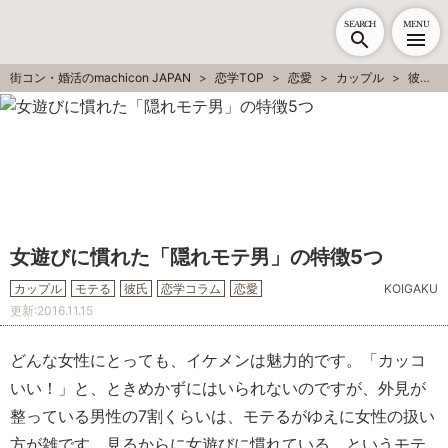
SEARCH
MENU
街コン・婚活のmachicon JAPAN
恋学TOP
恋愛
カップル
彼氏
女遊びに慣れた「隠れモテ男」の特徴5つ
カップル
モテる
彼氏
恋学コラム
恋愛
KOIGAKU
更新:
2016.11.15
どんな女性にとっても、イケメンは魅力的です。「カッコ
いい！」と、ときめかずにはいられないのですが、外見が
整っている男性の7割くらいは、モテるがゆえに女性の扱い
方が雑です。見るからに女遊びに慣れている、というモテ