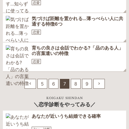
恋愛
気づけば距離を置かれる…薄っぺらい人に共
通する特徴6つ
恋愛
育ちの良さは会話でわかる?「品のある人」
の言葉遣いの特徴
恋愛
5
6
7
8
9
KOIGAKU SHINDAN
恋学診断をやってみる
あなたが近いうち結婚できる確率