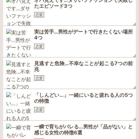
オバ見えです…ダサいファッションで失敗し
たエピソード3つ
恋愛
実は苦手…男性がデートで行きたくない場所
4つ
恋愛
見逃すと危険…不幸なことが起こる7つの前
兆
恋愛
「しんどい…」一緒にいると疲れる人の5つ
の特徴
恋愛
一瞬で育ちがバレる…男性が「品がない」と
感じる女性の特徴6選