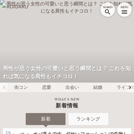
恋に悩む女性のための恋愛・婚活メディア｜恋学[KOIGA
SEARCH
MENU
男性が思う女性の可愛いと思う瞬間とは？ これを知
れば気になる異性もイチコロ！
街コン
恋愛
出会い
結婚
ライフ
WHAT'S NEW
新着情報
新着
ランキング