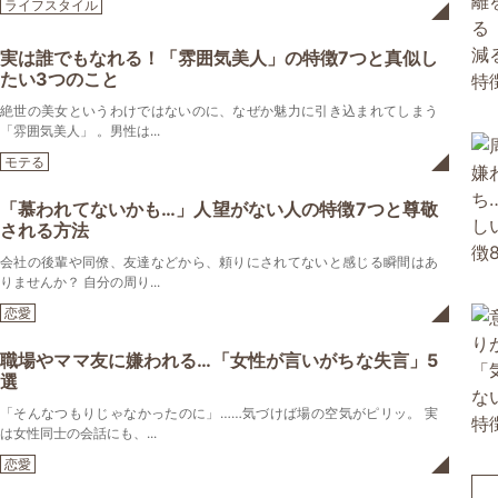
ライフスタイル
実は誰でもなれる！「雰囲気美人」の特徴7つと真似し
たい3つのこと
絶世の美女というわけではないのに、なぜか魅力に引き込まれてしまう
「雰囲気美人」 。男性は...
モテる
「慕われてないかも…」人望がない人の特徴7つと尊敬
される方法
会社の後輩や同僚、友達などから、頼りにされてないと感じる瞬間はあ
りませんか？ 自分の周り...
恋愛
職場やママ友に嫌われる…「女性が言いがちな失言」5
選
「そんなつもりじゃなかったのに」……気づけば場の空気がピリッ。 実
は女性同士の会話にも、...
恋愛