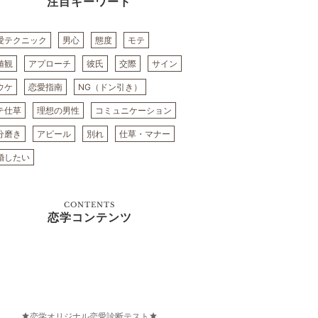
注目キーワード
愛テクニック
男心
態度
モテ
値観
アプローチ
彼氏
交際
サイン
ウケ
恋愛指南
NG（ドン引き）
テ仕草
理想の男性
コミュニケーション
分磨き
アピール
別れ
仕草・マナー
婚したい
CONTENTS
恋学コンテンツ
恋学オリジナル恋愛診断テスト