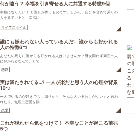
何が違う？ 幸福を引き寄せる人に共通する特徴9個
幸福になりたい！ と誰もが願うものです。しかし、自分を含めて周りの
人を見ていると、幸福に...
ライフスタイル
誰にも嫌われない人っているんだ… 誰からも好かれる
人の特徴6つ
あなたの周りに誰からも好かれる人はいませんか？男女問わず周囲の人
に好かれるなんて、とて...
恋愛
実は満たされてる…? 一人が楽だと思う人の心理や背景
10つ
一人でいるのが好きでも、周りから「そんな人いるわけがない」と言わ
れたり、無理に恋愛を勧...
恋愛
これが現れたら気をつけて！ 不幸なことが起こる前兆
5つ