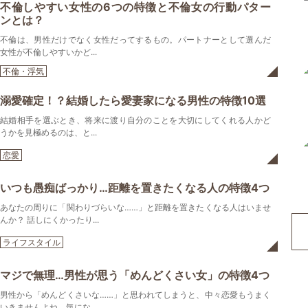
不倫しやすい女性の6つの特徴と不倫女の行動パター
ンとは？
不倫は、男性だけでなく女性だってするもの。パートナーとして選んだ
女性が不倫しやすいかど...
不倫・浮気
溺愛確定！？結婚したら愛妻家になる男性の特徴10選
結婚相手を選ぶとき、将来に渡り自分のことを大切にしてくれる人かど
うかを見極めるのは、と...
恋愛
いつも愚痴ばっかり…距離を置きたくなる人の特徴4つ
あなたの周りに「関わりづらいな……」と距離を置きたくなる人はいませ
んか？ 話しにくかったり...
ライフスタイル
マジで無理…男性が思う「めんどくさい女」の特徴4つ
男性から「めんどくさいな……」と思われてしまうと、中々恋愛もうまく
いきませんよね。気にな...