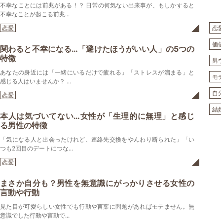
不幸なことには前兆がある！？ 日常の何気ない出来事が、もしかすると
不幸なことが起こる前兆...
恋愛
恋
価
関わると不幸になる…「避けたほうがいい人」の5つの
特徴
男
あなたの身近には「一緒にいるだけで疲れる」「ストレスが溜まる」と
モ
感じる人はいませんか？ ...
自
恋愛
結
本人は気づいてない…女性が「生理的に無理」と感じ
る男性の特徴
「気になる人と出会ったけれど、連絡先交換をやんわり断られた」「い
つも2回目のデートにつな...
恋愛
まさか自分も？男性を無意識にがっかりさせる女性の
言動や行動
見た目が可愛らしい女性でも行動や言葉に問題があればモテません。無
意識でした行動や言動で...