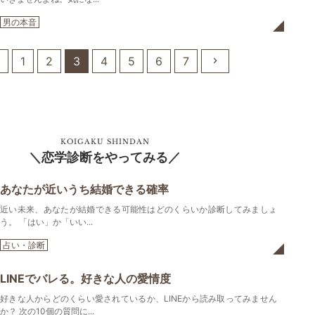
男の本音
1
2
3
4
5
6
7
KOIGAKU SHINDAN
恋学診断をやってみる
あなたが近いうち結婚できる確率
近い未来、あなたが結婚できる可能性はどのくらいか診断してみましょ
う。 「はい」か「いい...
占い・診断
LINEでバレる。好きな人の愛情度
好きな人からどのくらい愛されているか、LINEから読み取ってみません
か？ 次の10個の質問に...