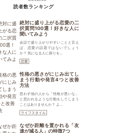
読者数ランキング
絶対に盛り上がる恋愛の二
択質問100選！好きな人に
聞いてみよう
会話で盛り上がりやすいことと言え
ば、恋愛の話題ではないでしょう
か？ 気になる人に探りを...
恋愛
性格の悪さがにじみ出てし
まう行動や発言4つと改善
方法
思わず他の人から「性格が悪いな」
と思われるような行動をしてしまう
ことはありませんか？ よ...
ライフスタイル
なぜか距離を置かれる「友
達が減る人」の特徴7つ