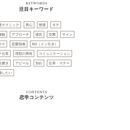
KEYWORDS
注目キーワード
愛テクニック
男心
態度
モテ
値観
アプローチ
彼氏
交際
サイン
ウケ
恋愛指南
NG（ドン引き）
テ仕草
理想の男性
コミュニケーション
分磨き
アピール
別れ
仕草・マナー
婚したい
CONTENTS
恋学コンテンツ