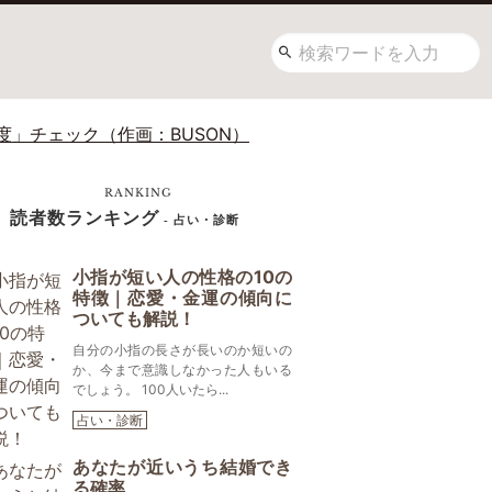
」チェック（作画：BUSON）
RANKING
読者数ランキング
- 占い・診断
小指が短い人の性格の10の
特徴｜恋愛・金運の傾向に
ついても解説！
自分の小指の長さが長いのか短いの
か、今まで意識しなかった人もいる
でしょう。 100人いたら...
占い・診断
あなたが近いうち結婚でき
る確率