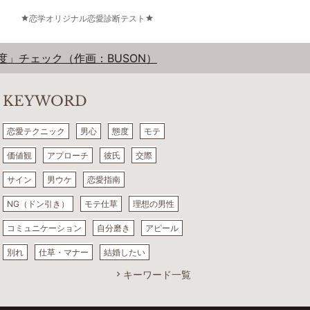
恋学オリジナル恋愛診断テスト
」チェック（作画：BUSON）
KEYWORD
恋愛テクニック
男心
態度
モテ
価値観
アプローチ
彼氏
交際
サイン
男ウケ
恋愛指南
NG（ドン引き）
モテ仕草
理想の男性
コミュニケーション
自分磨き
アピール
別れ
仕草・マナー
結婚したい
キーワード一覧