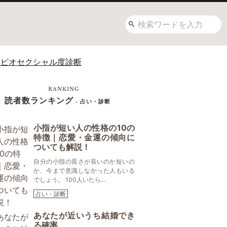
サピオセクシャル度診断
RANKING
読者数ランキング
- 占い・診断
小指が短い人の性格の10の
特徴｜恋愛・金運の傾向に
ついても解説！
自分の小指の長さが長いのか短いの
か、今まで意識しなかった人もいる
でしょう。 100人いたら...
占い・診断
あなたが近いうち結婚でき
る確率