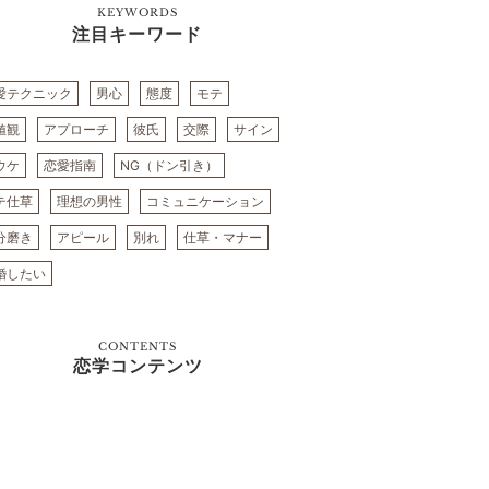
KEYWORDS
注目キーワード
愛テクニック
男心
態度
モテ
値観
アプローチ
彼氏
交際
サイン
ウケ
恋愛指南
NG（ドン引き）
テ仕草
理想の男性
コミュニケーション
分磨き
アピール
別れ
仕草・マナー
婚したい
CONTENTS
恋学コンテンツ