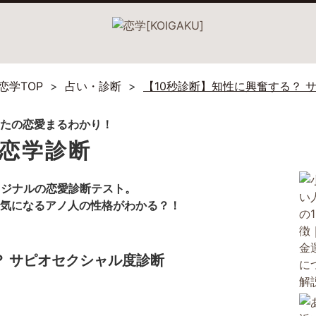
恋学TOP
占い・診断
【10秒診断】知性に興奮する？ 
恋学診断
リジナルの恋愛診断テスト。
気になるアノ人の性格がわかる？！
？ サピオセクシャル度診断