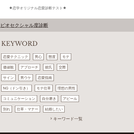
恋学オリジナル恋愛診断テスト
サピオセクシャル度診断
KEYWORD
恋愛テクニック
男心
態度
モテ
価値観
アプローチ
彼氏
交際
サイン
男ウケ
恋愛指南
NG（ドン引き）
モテ仕草
理想の男性
コミュニケーション
自分磨き
アピール
別れ
仕草・マナー
結婚したい
キーワード一覧