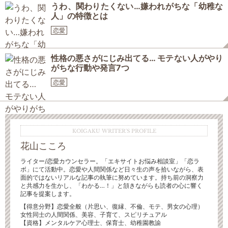
うわ、関わりたくない…嫌われがちな「幼稚な
人」の特徴とは
恋愛
性格の悪さがにじみ出てる… モテない人がやり
がちな行動や発言7つ
恋愛
KOIGAKU WRITER'S PROFILE
花山こころ
ライター/恋愛カウンセラー。「エキサイトお悩み相談室」「恋ラ
ボ」にて活動中。恋愛や人間関係など日々生の声を拾いながら、表
面的ではないリアルな記事の執筆に努めています。持ち前の洞察力
と共感力を生かし、「わかる…！」と頷きながらも読者の心に響く
記事を提案します。
【得意分野】恋愛全般（片思い、復縁、不倫、モテ、男女の心理）
女性同士の人間関係、美容、子育て、スピリチュアル
【資格】メンタルケア心理士、保育士、幼稚園教諭