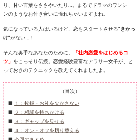
り、甘い言葉をささやいたり…。まるでドラマのワンシー
ンのようなお付き合いに憧れちゃいますよね。
気になっている人はいるけど、恋をスタートさせる
“きかっ
け”
がない…！
そんな奥手なあなたのために、
「社内恋愛をはじめるコ
ツ」
をこっそり伝授。恋愛経験豊富なアラサー女子が、と
っておきのテクニックを教えてくれましたよ。
（目次）
１：挨拶・お礼を欠かさない
２：相談を持ちかける
３：ギャップを見せる
４：オン・オフを切り替える
今回のまとめ