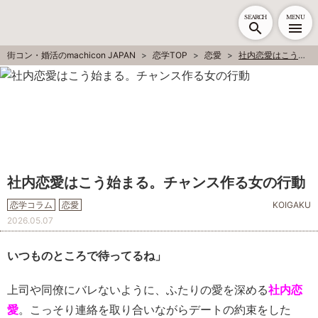
SEARCH
MENU
街コン・婚活のmachicon JAPAN
恋学TOP
恋愛
社内恋愛はこう始まる。チャンス作る女の行動
社内恋愛はこう始まる。チャンス作る女の行動
恋学コラム
恋愛
KOIGAKU
2026.05.07
いつものところで待ってるね」
上司や同僚にバレないように、ふたりの愛を深める
社内恋
愛
。こっそり連絡を取り合いながらデートの約束をした