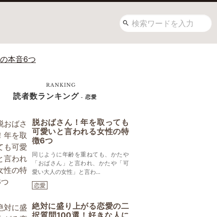
の本音6つ
RANKING
読者数ランキング
- 恋愛
脱おばさん！年を取っても
可愛いと言われる女性の特
徴6つ
同じように年齢を重ねても、かたや
「おばさん」と言われ、かたや「可
愛い大人の女性」と言わ...
恋愛
絶対に盛り上がる恋愛の二
択質問100選！好きな人に