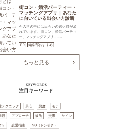
街コン・婚活パーティー・
マッチングアプリ｜あなた
に向いている出会い方診断
今の世の中には出会いの選択肢が溢
れています。街コン、婚活パーティ
ー、マッチングアプリ……...
PR
編集部おすすめ
もっと見る
KEYWORDS
注目キーワード
愛テクニック
男心
態度
モテ
値観
アプローチ
彼氏
交際
サイン
ウケ
恋愛指南
NG（ドン引き）