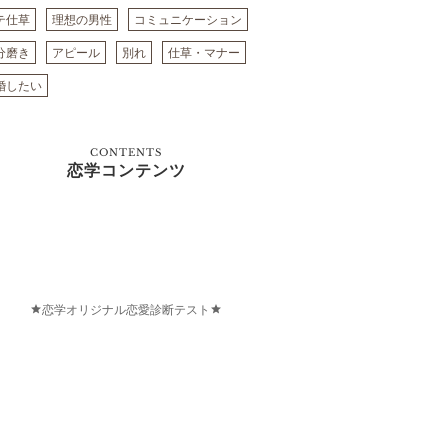
テ仕草
理想の男性
コミュニケーション
分磨き
アピール
別れ
仕草・マナー
婚したい
CONTENTS
恋学コンテンツ
恋学オリジナル恋愛診断テスト