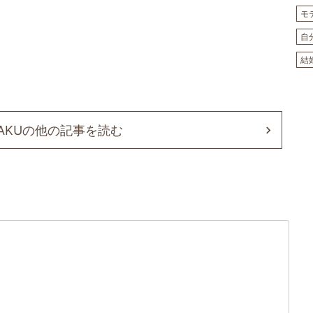
モ
自
結
GAKUの他の記事を読む