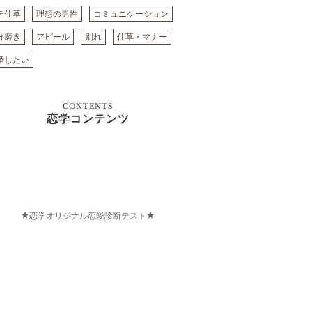
テ仕草
理想の男性
コミュニケーション
分磨き
アピール
別れ
仕草・マナー
婚したい
CONTENTS
恋学コンテンツ
恋学オリジナル恋愛診断テスト