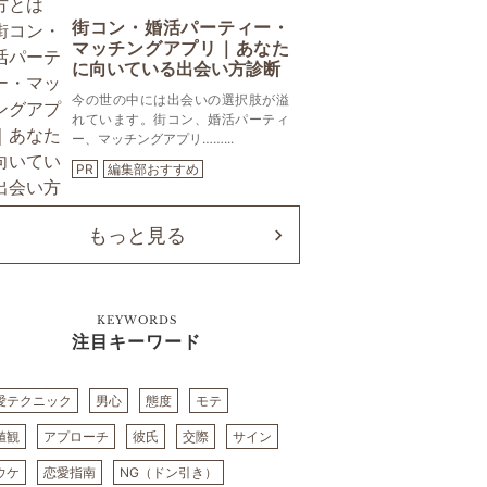
街コン・婚活パーティー・
マッチングアプリ｜あなた
に向いている出会い方診断
今の世の中には出会いの選択肢が溢
れています。街コン、婚活パーティ
ー、マッチングアプリ……...
PR
編集部おすすめ
もっと見る
KEYWORDS
注目キーワード
愛テクニック
男心
態度
モテ
値観
アプローチ
彼氏
交際
サイン
ウケ
恋愛指南
NG（ドン引き）