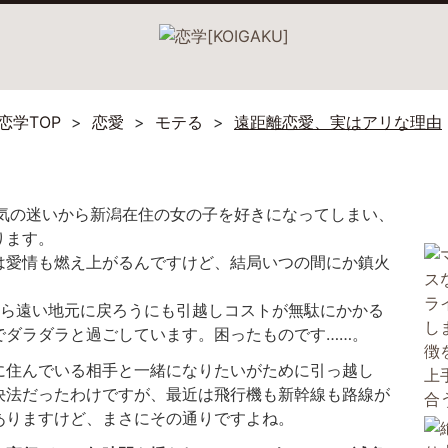
恋学TOP
恋愛
モテる
遠距離恋愛、実はアリな理由
、気の迷いから新潟在住の女の子を好きになってしまい、
ります。
は愛情も燃え上がるんですけど、結局いつの間にか鎮火
たら遠い地元に戻ろうにも引越しコストが無駄にかかる
でダラダラと過ごしています。困ったものです……。
に住んでいる相手と一緒になりたいがために引っ越し
決法だったわけですが、最近は飛行機も新幹線も路線が
ありますけど、まさにその通りですよね。