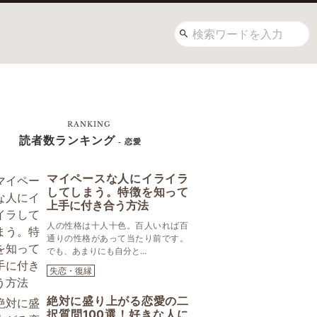
RANKING
読者数ランキング
- 恋愛
マイペースな人にイライラ
してしまう。特徴を知って
上手に付き合う方法
人の性格は十人十色。百人いれば百
通りの性格があって当たり前です。
でも、あまりにも自分と...
失恋・復縁
絶対に盛り上がる恋愛の二
択質問100選！好きな人に