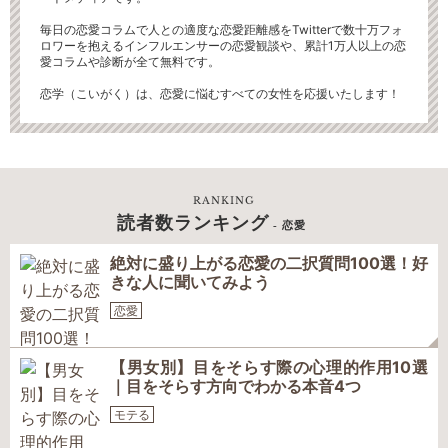
毎日の恋愛コラムで人との適度な恋愛距離感をTwitterで数十万フォ
ロワーを抱えるインフルエンサーの恋愛観談や、累計1万人以上の恋
愛コラムや診断が全て無料です。
恋学（こいがく）は、恋愛に悩むすべての女性を応援いたします！
RANKING
読者数ランキング
- 恋愛
絶対に盛り上がる恋愛の二択質問100選！好
きな人に聞いてみよう
恋愛
【男女別】目をそらす際の心理的作用10選
｜目をそらす方向でわかる本音4つ
モテる