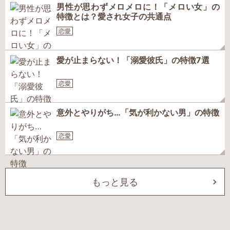
男性が思わずメロメロに！「メロい女」の
特徴とは？愛され女子の共通点
恋愛
愛が止まらない！「溺愛彼氏」の特徴7選
恋愛
意外とやりがち…「気が利かない男」の特徴
恋愛
もっと見る