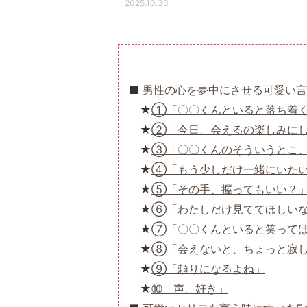
2025.10.30
男性の心を夢中にさせる可愛い言
①「〇〇くんといると落ち着
②「今日、会えるの楽しみに
③「〇〇くんのそういうとこ
④「もう少しだけ一緒にいた
⑤「その手、握ってもいい？
⑥「わたしだけ見ててほしい
⑦「〇〇くんといると笑って
⑧「会えないと、ちょっと寂
⑨「頼りになるよね」
⑩「声、好き」