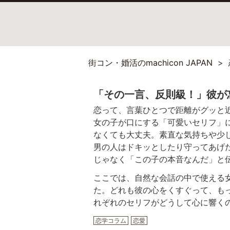
街コン・婚活のmachicon JAPAN
「その一言、反則級！」彼が
恋って、言葉ひとつで距離がグッと
女の子が口にする「可愛いセリフ」
なくても大丈夫。素直な気持ちや少
男の人はドキッとしたり守ってあげ
じゃなく「この子の本音なんだ」と
ここでは、自然な会話の中で使える女
た。どれも彼の心をくすぐって、も
れぞれのセリフがどうして心に響く
恋学コラム
恋愛