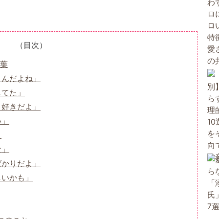
（目次）
葉
くんだよね」
してた」
、好きだよ」
い」
」
な」
ばかりだよ」
しいかも」