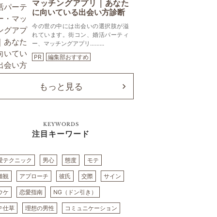
マッチングアプリ｜あなた
に向いている出会い方診断
今の世の中には出会いの選択肢が溢
れています。街コン、婚活パーティ
ー、マッチングアプリ……...
PR
編集部おすすめ
もっと見る
KEYWORDS
注目キーワード
愛テクニック
男心
態度
モテ
値観
アプローチ
彼氏
交際
サイン
ウケ
恋愛指南
NG（ドン引き）
テ仕草
理想の男性
コミュニケーション