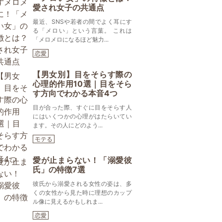
愛され女子の共通点
最近、SNSや若者の間でよく耳にす
る「メロい」という言葉。 これは
「メロメロになるほど魅力...
恋愛
【男女別】目をそらす際の
心理的作用10選｜目をそら
す方向でわかる本音4つ
目が合った際、すぐに目をそらす人
にはいくつかの心理がはたらいてい
ます。その人にどのよう...
モテる
愛が止まらない！「溺愛彼
氏」の特徴7選
彼氏から溺愛される女性の姿は、多
くの女性から見た時に理想のカップ
ル像に見えるかもしれま...
恋愛