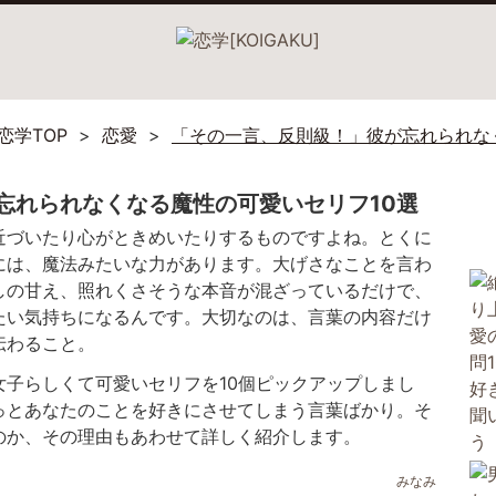
恋学TOP
恋愛
「その一言、反則級！」彼が忘れられな
忘れられなくなる魔性の可愛いセリフ10選
近づいたり心がときめいたりするものですよね。とくに
には、魔法みたいな力があります。大げさなことを言わ
しの甘え、照れくさそうな本音が混ざっているだけで、
たい気持ちになるんです。大切なのは、言葉の内容だけ
伝わること。
子らしくて可愛いセリフを10個ピックアップしまし
っとあなたのことを好きにさせてしまう言葉ばかり。そ
のか、その理由もあわせて詳しく紹介します。
みなみ