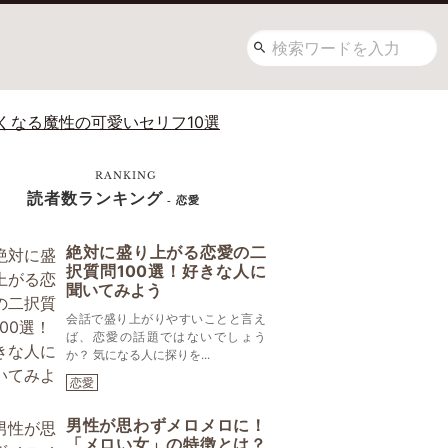
くなる魔性の可愛いセリフ10選
RANKING
読者数ランキング
- 恋愛
絶対に盛り上がる恋愛の二
択質問100選！好きな人に
聞いてみよう
会話で盛り上がりやすいことと言え
ば、恋愛の話題ではないでしょう
か？ 気になる人に探りを...
恋愛
男性が思わずメロメロに！
「メロい女」の特徴とは？