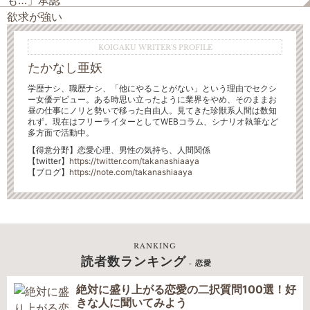
KOIGAKU WRITER'S PROFILE
たかなし亜妖
学歴ナシ、職歴ナシ、「他にやることがない」という理由でセクシ
ー女優デビュー。ある時思い立ったように業界をやめ、そのままお
昼の仕事にノリと勢いで移った自由人。見てきた珍獣系人間は数知
れず。現在はフリーライターとしてWEBコラム、シナリオ執筆など
多方面で活動中。
【得意分野】恋愛心理、男性の気持ち、人間関係
【
twitter】
https://twitter.com/takanashiaaya
【ブログ】
https://note.com/takanashiaaya
RANKING
読者数ランキング
- 恋愛
絶対に盛り上がる恋愛の二択質問100選！好
きな人に聞いてみよう