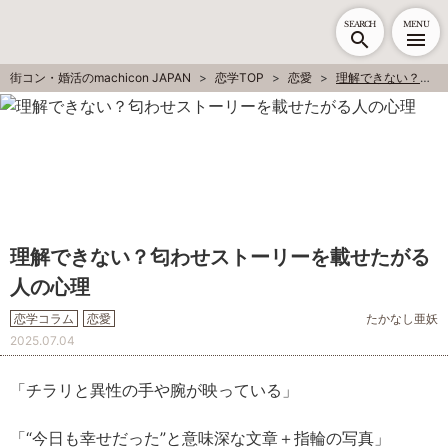
SEARCH
MENU
街コン・婚活のmachicon JAPAN
恋学TOP
恋愛
理解できない？匂わせストーリーを載せたがる人の心理
理解できない？匂わせストーリーを載せたがる
人の心理
恋学コラム
恋愛
たかなし亜妖
2025.07.04
「チラリと異性の手や腕が映っている」
「“今日も幸せだった”と意味深な文章＋指輪の写真」