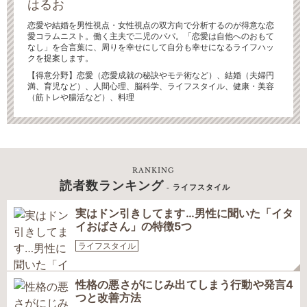
はるお
恋愛や結婚を男性視点・女性視点の双方向で分析するのが得意な恋
愛コラムニスト。働く主夫で二児のパパ。「恋愛は自他へのおもて
なし」を合言葉に、周りを幸せにして自分も幸せになるライフハッ
クを提案します。
【得意分野】恋愛（恋愛成就の秘訣やモテ術など）、結婚（夫婦円
満、育児など）、人間心理、脳科学、ライフスタイル、健康・美容
（筋トレや腸活など）、料理
RANKING
読者数ランキング
- ライフスタイル
実はドン引きしてます…男性に聞いた「イタ
イおばさん」の特徴5つ
ライフスタイル
性格の悪さがにじみ出てしまう行動や発言4
つと改善方法