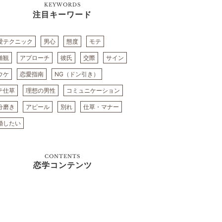
KEYWORDS
注目キーワード
愛テクニック
男心
態度
モテ
値観
アプローチ
彼氏
交際
サイン
ウケ
恋愛指南
NG（ドン引き）
テ仕草
理想の男性
コミュニケーション
分磨き
アピール
別れ
仕草・マナー
婚したい
CONTENTS
恋学コンテンツ