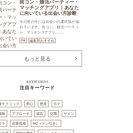
街コン・婚活パーティー・
マッチングアプリ｜あなた
に向いている出会い方診断
今の世の中には出会いの選択肢が溢
れています。街コン、婚活パーティ
ー、マッチングアプリ……...
PR
編集部おすすめ
もっと見る
KEYWORDS
注目キーワード
愛テクニック
男心
態度
モテ
値観
アプローチ
彼氏
交際
サイン
ウケ
恋愛指南
NG（ドン引き）