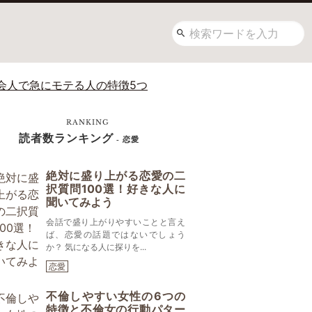
会人で急にモテる人の特徴5つ
RANKING
読者数ランキング
- 恋愛
絶対に盛り上がる恋愛の二
択質問100選！好きな人に
聞いてみよう
会話で盛り上がりやすいことと言え
ば、恋愛の話題ではないでしょう
か？ 気になる人に探りを...
恋愛
不倫しやすい女性の6つの
特徴と不倫女の行動パター