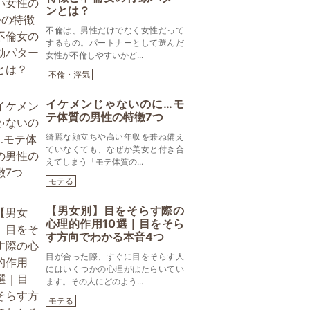
ンとは？
不倫は、男性だけでなく女性だって
するもの。パートナーとして選んだ
女性が不倫しやすいかど...
不倫・浮気
イケメンじゃないのに…モ
テ体質の男性の特徴7つ
綺麗な顔立ちや高い年収を兼ね備え
ていなくても、なぜか美女と付き合
えてしまう「モテ体質の...
モテる
【男女別】目をそらす際の
心理的作用10選｜目をそら
す方向でわかる本音4つ
目が合った際、すぐに目をそらす人
にはいくつかの心理がはたらいてい
ます。その人にどのよう...
モテる