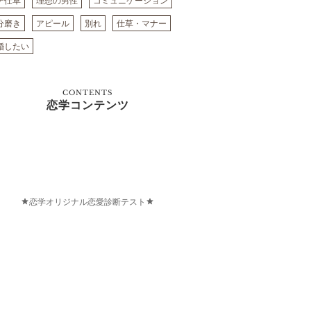
テ仕草
理想の男性
コミュニケーション
分磨き
アピール
別れ
仕草・マナー
婚したい
CONTENTS
恋学コンテンツ
恋学オリジナル恋愛診断テスト