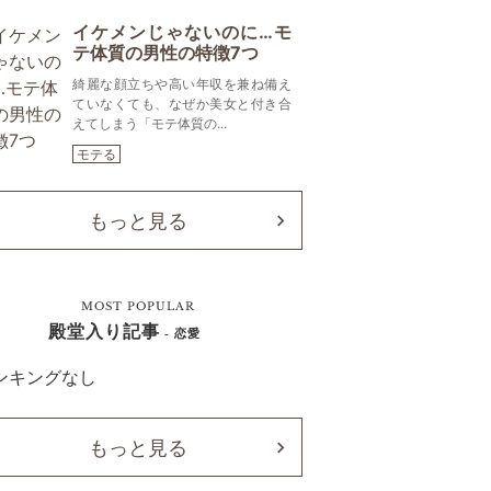
イケメンじゃないのに…モ
テ体質の男性の特徴7つ
綺麗な顔立ちや高い年収を兼ね備え
ていなくても、なぜか美女と付き合
えてしまう「モテ体質の...
モテる
もっと見る
MOST POPULAR
殿堂入り記事
- 恋愛
ンキングなし
もっと見る