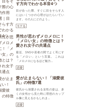
す方向でわかる本音4つ
目が合った際、すぐに目をそらす人
にはいくつかの心理がはたらいてい
ます。その人にどのよう...
モテる
男性が思わずメロメロに！
「メロい女」の特徴とは？
愛され女子の共通点
最近、SNSや若者の間でよく耳にす
る「メロい」という言葉。 これは
「メロメロになるほど魅力...
恋愛
愛が止まらない！「溺愛彼
氏」の特徴7選
彼氏から溺愛される女性の姿は、多
くの女性から見た時に理想のカップ
ル像に見えるかもしれま...
恋愛