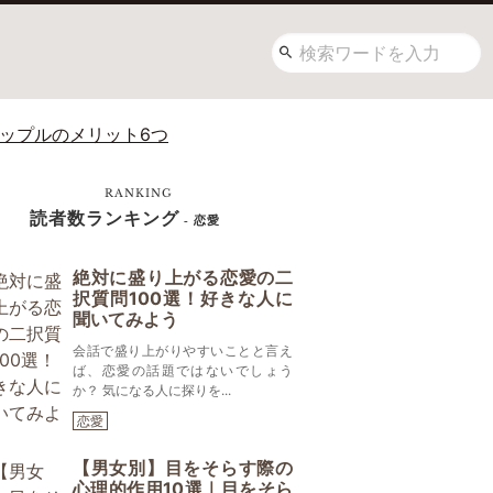
カップルのメリット6つ
RANKING
読者数ランキング
- 恋愛
絶対に盛り上がる恋愛の二
択質問100選！好きな人に
聞いてみよう
会話で盛り上がりやすいことと言え
ば、恋愛の話題ではないでしょう
か？ 気になる人に探りを...
恋愛
【男女別】目をそらす際の
心理的作用10選｜目をそら