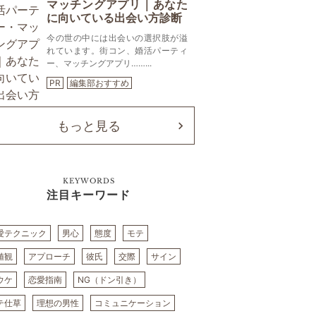
マッチングアプリ｜あなた
に向いている出会い方診断
今の世の中には出会いの選択肢が溢
れています。街コン、婚活パーティ
ー、マッチングアプリ……...
PR
編集部おすすめ
もっと見る
KEYWORDS
注目キーワード
愛テクニック
男心
態度
モテ
値観
アプローチ
彼氏
交際
サイン
ウケ
恋愛指南
NG（ドン引き）
テ仕草
理想の男性
コミュニケーション