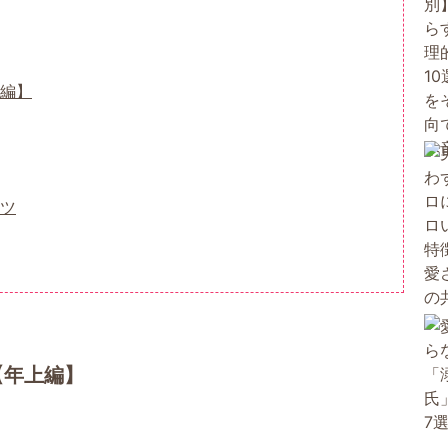
編】
ツ
【年上編】