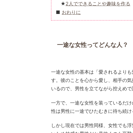
2人でできることや趣味を作る
おわりに
一途な女性ってどんな人？
一途な女性の基本は「愛されるよりも
す。彼のことを心から愛し、相手の気
いるので、男性を立てながら控えめで
一方で、一途な女性を装っているだけ
性は男性に一途でひたむきに待ち続け
しかし現在では男性同様、女性でも浮