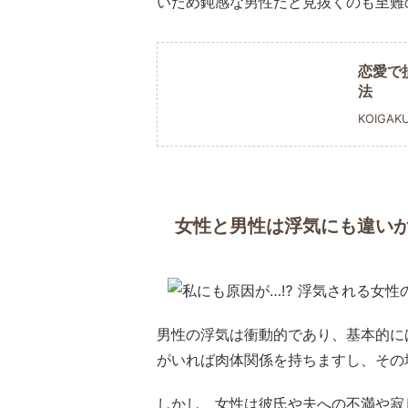
いため鈍感な男性だと見抜くのも至難
恋愛で
法
KOIGAK
女性と男性は浮気にも違い
男性の浮気は衝動的であり、基本的に
がいれば肉体関係を持ちますし、その
しかし、女性は彼氏や夫への不満や寂