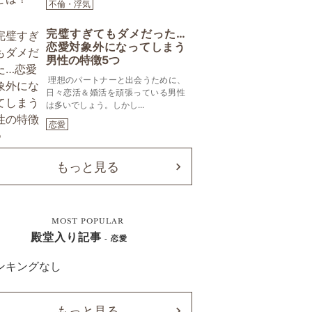
不倫・浮気
完璧すぎてもダメだった…
恋愛対象外になってしまう
男性の特徴5つ
理想のパートナーと出会うために、
日々恋活＆婚活を頑張っている男性
は多いでしょう。しかし...
恋愛
もっと見る
MOST POPULAR
殿堂入り記事
- 恋愛
ンキングなし
もっと見る