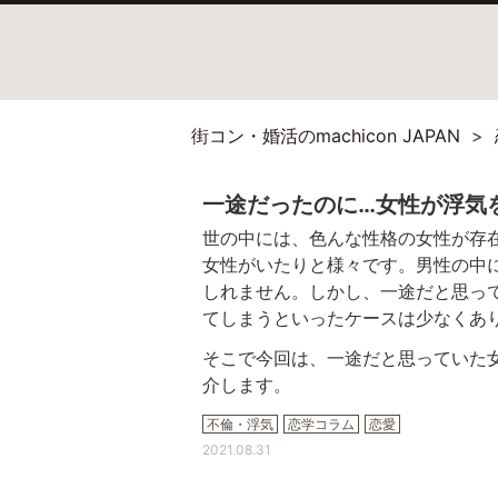
街コン・婚活のmachicon JAPAN
一途だったのに…女性が浮気
世の中には、色んな性格の女性が存
女性がいたりと様々です。男性の中
しれません。しかし、一途だと思っ
てしまうといったケースは少なくあ
そこで今回は、一途だと思っていた
介します。
不倫・浮気
恋学コラム
恋愛
2021.08.31