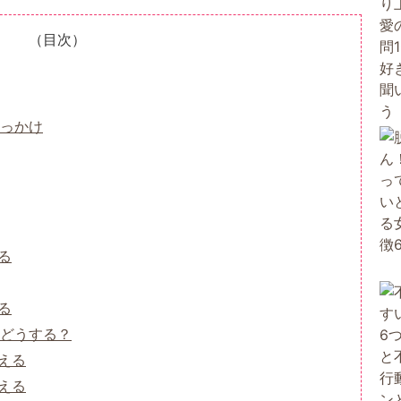
（目次）
っかけ
る
る
どうする？
える
える