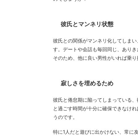
彼氏とマンネリ状態
彼氏との関係がマンネリ化してしまい
す。デートや会話も毎回同じ、ありき
そのため、他に良い男性がいれば乗り
寂しさを埋めるため
彼氏と倦怠期に陥ってしまっている、
と過ごす時間が十分に確保できなけれ
うのです。
特に1人だと遊びに出かけない、常に