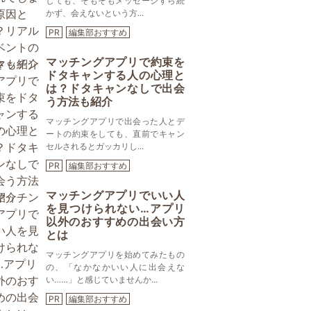
しても、そもそもメッセージすら続
かず、会えないという方...
PR
編集部おすすめ
マッチングアプリで約束を
ドタキャンする人の心理と
は？ドタキャンなしで出会
う方法も紹介
マッチングアプリで出会った人とデ
ートの約束をしても、直前でキャン
セルされるとガッカリし...
PR
編集部おすすめ
マッチングアプリでいい人
を見つけられない…アプリ
以外のおすすめの出会い方
とは
マッチングアプリを始めてみたもの
の、「なかなかいい人に出会えな
い……」と感じていませんか...
PR
編集部おすすめ