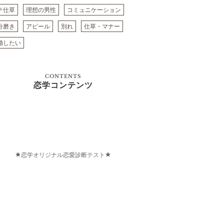
テ仕草
理想の男性
コミュニケーション
分磨き
アピール
別れ
仕草・マナー
婚したい
CONTENTS
恋学コンテンツ
恋学オリジナル恋愛診断テスト