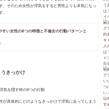
す。そのため女性が浮気をすると男性よりも本気になっ
す。
やすい女性の6つの特徴と不倫女の行動パターンと
U
まうきっかけ
性が具体的にどのようなきっかけで浮気に走ってしまう