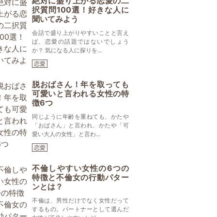
絶対に盛り上がる恋愛の二
択質問100選！好きな人に
聞いてみよう
会話で盛り上がりやすいことと言え
ば、恋愛の話題ではないでしょう
か？ 気になる人に探りを...
恋愛
脱おばさん！年を取っても
可愛いと言われる女性の特
徴6つ
同じように年齢を重ねても、かたや
「おばさん」と言われ、かたや「可
愛い大人の女性」と言わ...
恋愛
不倫しやすい女性の6つの
特徴と不倫女の行動パター
ンとは？
不倫は、男性だけでなく女性だって
するもの。パートナーとして選んだ