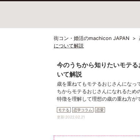
街コン・婚活のmachicon JAPAN
について解説
今のうちから知りたいモテる
いて解説
歳を重ねてもモテるおじさんになっ
ちからモテるおじさんになれるため
特徴を理解して理想の歳の重ね方が
モテる
恋学コラム
恋愛
更新:
2022.02.21