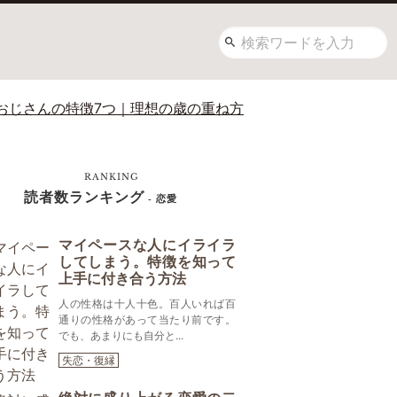
おじさんの特徴7つ｜理想の歳の重ね方
RANKING
読者数ランキング
- 恋愛
マイペースな人にイライラ
してしまう。特徴を知って
上手に付き合う方法
人の性格は十人十色。百人いれば百
通りの性格があって当たり前です。
でも、あまりにも自分と...
失恋・復縁