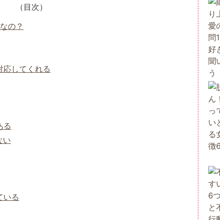
（目次）
なの？
対応してくれる
ある
ない
ている