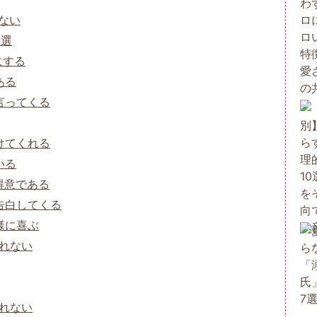
ない
5選
にする
ある
言ってくる
けてくれる
いる
得意である
告白してくる
様に喜ぶ
られない
られない