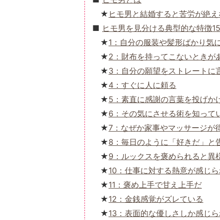
ヒモ男と結婚すると苦労が絶え
ヒモ男を見分ける典型的な特徴1
1：自分の服装や髪形ばかり気
2：財布を持ってこないときが
3：自分の願望をストレートに
4：すぐに人に頼る
5：素直に感謝の言葉を投げか
6：その気にさせる術を知って
7：なぜか家事やマッサージが
8：毎日のように「好きだ」と
9：ルックスを褒められると異
10：仕事に対する熱意が感じ
11：褒め上手で甘え上手だ
12：金銭感覚がズレている
13：表面的な優しさしか感じ