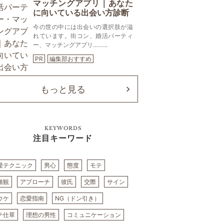
マッチングアプリ｜あなた
に向いている出会い方診断
今の世の中には出会いの選択肢が溢
れています。街コン、婚活パーティ
ー、マッチングアプリ……...
PR
編集部おすすめ
もっと見る
KEYWORDS
注目キーワード
愛テクニック
男心
態度
モテ
値観
アプローチ
彼氏
交際
サイン
ウケ
恋愛指南
NG（ドン引き）
テ仕草
理想の男性
コミュニケーション