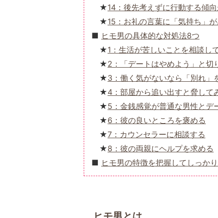
14：後先考えずに行動する傾
15：お礼の言葉に「気持ち」
ヒモ男の具体的な対処法8つ
1：生活が苦しいことを相談し
2：「デートはやめよう」と切
3：働く気がないなら「別れ」
4：部屋から追い出すと脅して
5：金銭感覚が普通な男性とデ
6：彼の良いところを褒める
7：カウンセラーに相談する
8：彼の両親にヘルプを求める
ヒモ男の特徴を把握してしっかり
ヒモ男とは