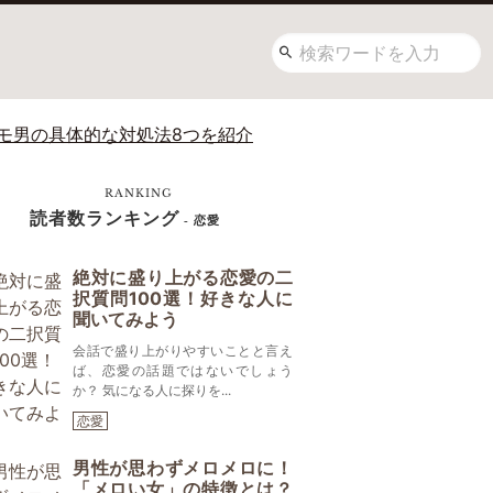
モ男の具体的な対処法8つを紹介
RANKING
読者数ランキング
- 恋愛
絶対に盛り上がる恋愛の二
択質問100選！好きな人に
聞いてみよう
会話で盛り上がりやすいことと言え
ば、恋愛の話題ではないでしょう
か？ 気になる人に探りを...
恋愛
男性が思わずメロメロに！
「メロい女」の特徴とは？