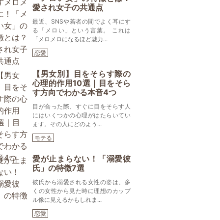
愛され女子の共通点
最近、SNSや若者の間でよく耳にす
る「メロい」という言葉。 これは
「メロメロになるほど魅力...
恋愛
【男女別】目をそらす際の
心理的作用10選｜目をそら
す方向でわかる本音4つ
目が合った際、すぐに目をそらす人
にはいくつかの心理がはたらいてい
ます。その人にどのよう...
モテる
愛が止まらない！「溺愛彼
氏」の特徴7選
彼氏から溺愛される女性の姿は、多
くの女性から見た時に理想のカップ
ル像に見えるかもしれま...
恋愛