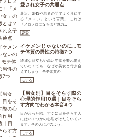
愛され女子の共通点
最近、SNSや若者の間でよく耳にす
る「メロい」という言葉。 これは
「メロメロになるほど魅力...
恋愛
イケメンじゃないのに…モ
テ体質の男性の特徴7つ
綺麗な顔立ちや高い年収を兼ね備え
ていなくても、なぜか美女と付き合
えてしまう「モテ体質の...
モテる
【男女別】目をそらす際の
心理的作用10選｜目をそら
す方向でわかる本音4つ
目が合った際、すぐに目をそらす人
にはいくつかの心理がはたらいてい
ます。その人にどのよう...
モテる