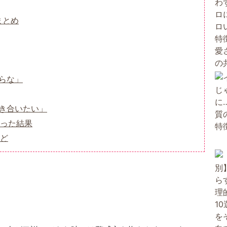
まとめ
らな」
き合いたい」
った結果
ど