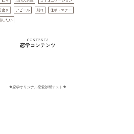
テ仕草
理想の男性
コミュニケーション
分磨き
アピール
別れ
仕草・マナー
婚したい
CONTENTS
恋学コンテンツ
恋学オリジナル恋愛診断テスト