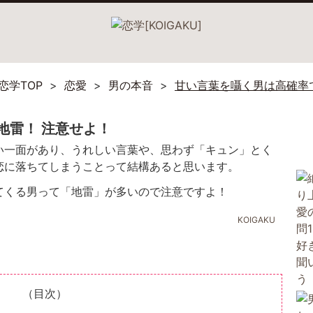
恋学TOP
恋愛
男の本音
甘い言葉を囁く男は高確率
地雷！ 注意せよ！
い一面があり、うれしい言葉や、思わず「キュン」とく
恋に落ちてしまうことって結構あると思います。
てくる男って「地雷」が多いので注意ですよ！
KOIGAKU
（目次）