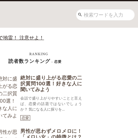
で地雷！ 注意せよ！
RANKING
読者数ランキング
- 恋愛
絶対に盛り上がる恋愛の二
択質問100選！好きな人に
聞いてみよう
会話で盛り上がりやすいことと言え
ば、恋愛の話題ではないでしょう
か？ 気になる人に探りを...
恋愛
男性が思わずメロメロに！
「メロい女」の特徴とは？