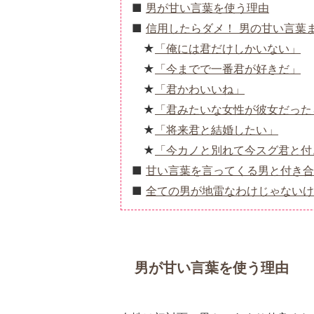
男が甘い言葉を使う理由
信用したらダメ！ 男の甘い言葉
「俺には君だけしかいない」
「今までで一番君が好きだ」
「君かわいいね」
「君みたいな女性が彼女だった
「将来君と結婚したい」
「今カノと別れて今スグ君と付
甘い言葉を言ってくる男と付き合
全ての男が地雷なわけじゃないけ
男が甘い言葉を使う理由