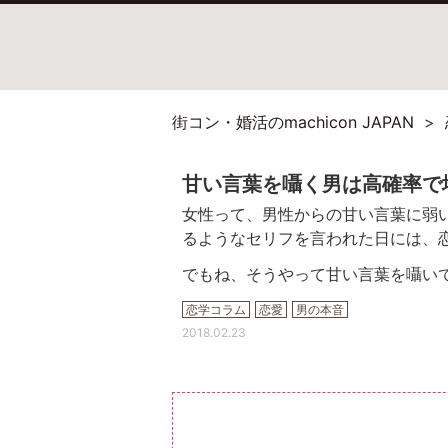
街コン・婚活のmachicon JAPAN
甘い言葉を囁く男は高確率で
女性って、男性からの甘い言葉に弱
るようなセリフを言われた日には、
でもね、そうやって甘い言葉を囁い
恋学コラム
恋愛
男の本音
2018.02.23