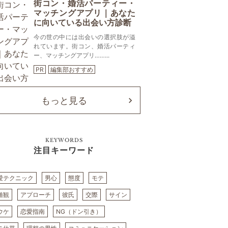
街コン・婚活パーティー・
マッチングアプリ｜あなた
に向いている出会い方診断
今の世の中には出会いの選択肢が溢
れています。街コン、婚活パーティ
ー、マッチングアプリ……...
PR
編集部おすすめ
もっと見る
KEYWORDS
注目キーワード
愛テクニック
男心
態度
モテ
値観
アプローチ
彼氏
交際
サイン
ウケ
恋愛指南
NG（ドン引き）